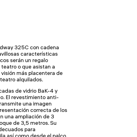
oadway 325C con cadena
illosas características
icos serán un regalo
teatro o que asistan a
 visión más placentera de
teatro alquilados.
icadas de vidrio BaK-4 y
. El revestimiento anti-
 transmite una imagen
resentación correcta de los
en una ampliación de 3
oque de 3,5 metros. Su
adecuados para
la así como desde el palco.