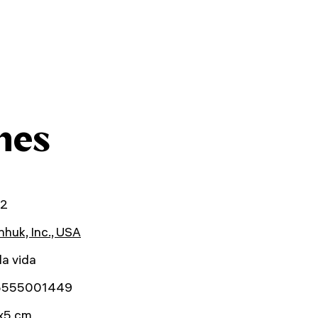
nes
72
huk, Inc., USA
la vida
5555001449
x5 cm