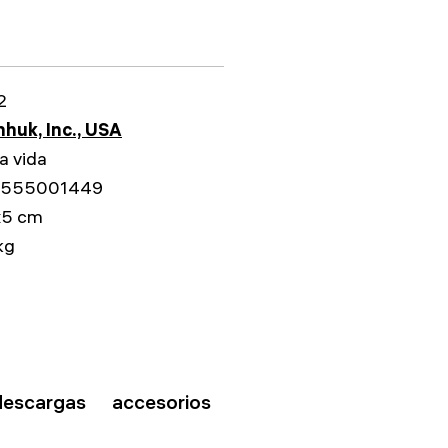
2
huk, Inc., USA
a vida
555001449
x5 cm
kg
descargas
accesorios