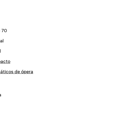
 70
al
l
acto
áticos de ópera
a