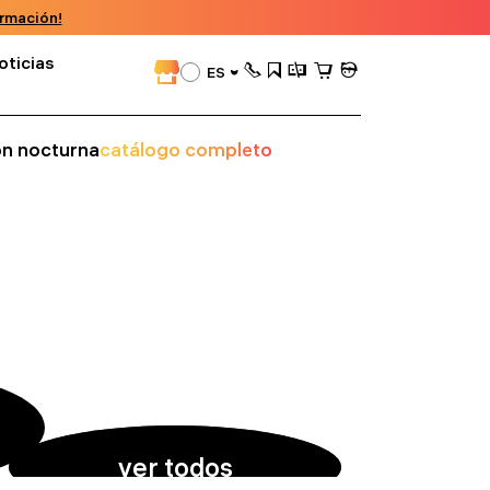
rmación!
oticias
ES
ión nocturna
catálogo completo
ver todos