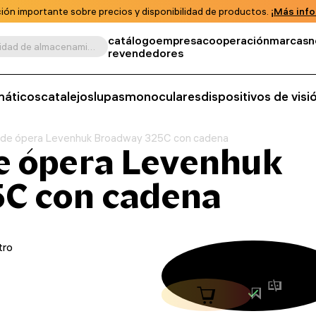
ión importante sobre precios y disponibilidad de productos.
¡Más info
catálogo
empresa
cooperación
marcas
n
Buscar por producto, unidad de almacenamiento, categoría, etc.
revendedores
máticos
catalejos
lupas
monoculares
dispositivos de vis
 de ópera Levenhuk Broadway 325C con cadena
e ópera Levenhuk
C con cadena
tro