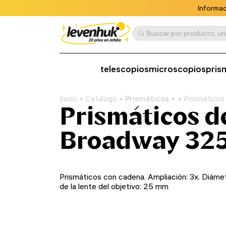
Informac
telescopios
microscopios
pris
Inicio
Catálogo
Prismáticos
Prismáticos
Prismáticos d
Broadway 325
Prismáticos con cadena. Ampliación: 3x. Diáme
de la lente del objetivo: 25 mm