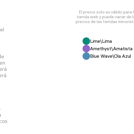
El precio solo es válido para 
tienda web y puede variar de 
precios de las tiendas minorist
a
el
Lime\Lima
Amethyst\Amatista
de
Blue Wave\Ola Azul
gen
erá
erá
á
a
cos