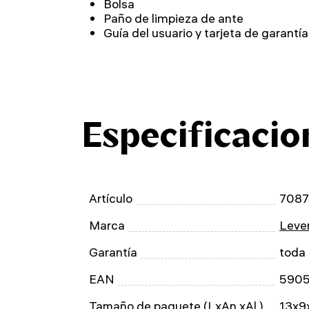
Bolsa
Paño de limpieza de ante
Guía del usuario y tarjeta de garantía
Especificacio
Artículo
708
Marca
Leven
Garantía
toda 
EAN
590
Tamaño de paquete (LxAn.xAl.)
13x9