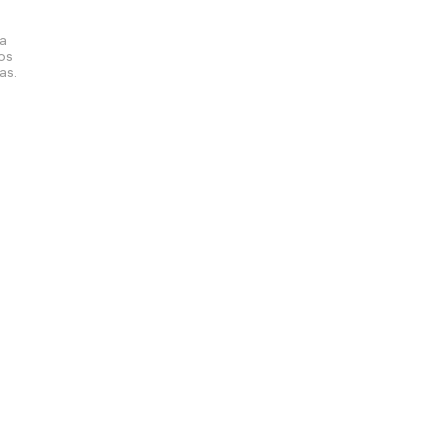
la
los
as.