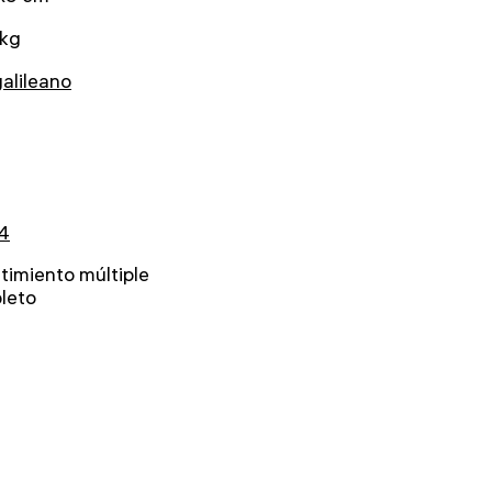
 kg
galileano
4
timiento múltiple
leto