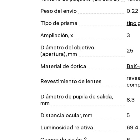
Peso del envío
0.22
Tipo de prisma
tipo 
Ampliación, x
3
Diámetro del objetivo
25
(apertura), mm
Material de óptica
BaK-
reves
Revestimiento de lentes
comp
Diámetro de pupila de salida,
8.3
mm
Distancia ocular, mm
5
Luminosidad relativa
69.4
Campo de visión, °
6