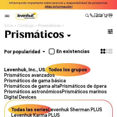
Información importante sobre precios y disponibilidad de productos.
¡Más información!
Inicio
Catálogo
Prismáticos
Prismáticos
En existencias
Por popularidad
Levenhuk, Inc., USA
Todos los grupos
Prismáticos avanzados
Prismáticos de gama básica
Prismáticos de gama alta
Prismáticos de ópera
Prismáticos astronómicos
Prismáticos marinos
Digital Devices
Todas las series
Levenhuk Sherman PLUS
Levenhuk Karma PLUS