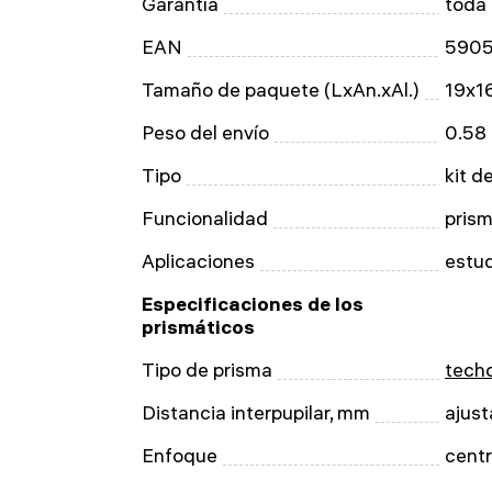
Garantía
toda 
EAN
590
Tamaño de paquete (LxAn.xAl.)
19x1
Peso del envío
0.58
Tipo
kit d
Funcionalidad
prism
Aplicaciones
estud
Especificaciones de los
prismáticos
Tipo de prisma
tech
Distancia interpupilar, mm
ajust
Enfoque
centr