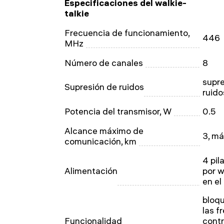
Especificaciones del walkie-
talkie
Frecuencia de funcionamiento,
446
MHz
Número de canales
8
supr
Supresión de ruidos
ruido
Potencia del transmisor, W
0.5
Alcance máximo de
3, m
comunicación, km
4 pil
Alimentación
por w
en el 
bloqu
las f
Funcionalidad
contr