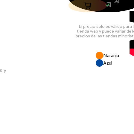
r
El precio solo es válido para 
tienda web y puede variar de 
precios de las tiendas minorist
Naranja
Azul
s y