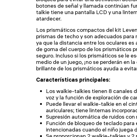
botones de señal y llamada continúan f
talkie tiene una pantalla LCD y una lintern
atardecer.
Los prismáticos compactos del kit Leve
prismas de techo y son adecuados para n
ya que la distancia entre los oculares es 
de goma del cuerpo de los prismáticos p
seguro. Incluso si los prismáticos se le 
medio de un juego, ¡no se perderán en la 
brillante de los prismáticos ayuda a evita
Características principales:
Los walkie-talkies tienen 8 canales 
voz y la función de exploración de ca
Puede llevar el walkie-talkie en el ci
auriculares; tiene linternas incorpor
Supresión automática de ruidos con 
Función de bloqueo de teclado para 
intencionadas cuando el niño juega 
Se proporcionan 2 walkie-talkies y 2