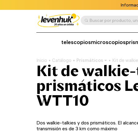
Informac
telescopios
microscopios
pris
Inicio
Catálogo
Prismáticos
Kit de walk
Kit de walkie-
prismáticos 
WTT10
Dos walkie-talkies y dos prismáticos. El alcanc
transmisión es de 3 km como máximo