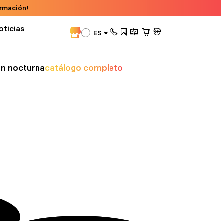
rmación!
oticias
ES
ión nocturna
catálogo completo