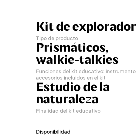
Kit de explorado
Tipo de producto
Prismáticos,
walkie-talkies
Funciones del kit educativo: instrumento
accesorios incluidos en el kit
Estudio de la
naturaleza
Finalidad del kit educativo
Disponibilidad