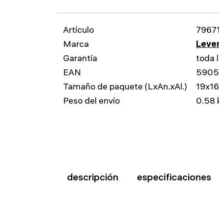
Artículo
7967
Marca
Leven
Garantía
toda l
EAN
5905
Tamaño de paquete (LxAn.xAl.)
19x1
Peso del envío
0.58 
descripción
especificaciones