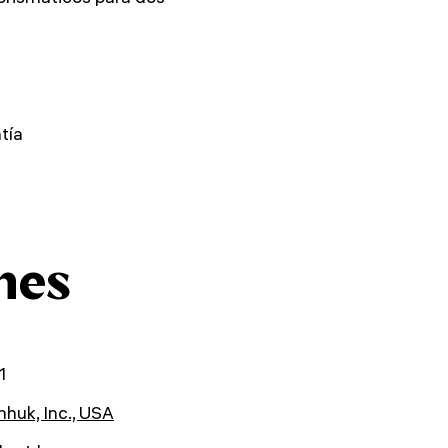
tía
nes
1
huk, Inc., USA