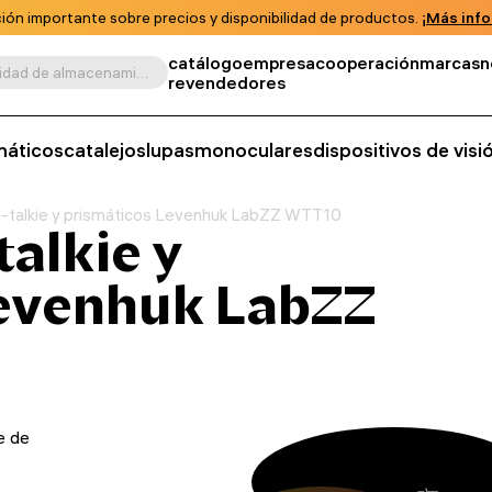
ión importante sobre precios y disponibilidad de productos.
¡Más info
catálogo
empresa
cooperación
marcas
n
Buscar por producto, unidad de almacenamiento, categoría, etc.
revendedores
máticos
catalejos
lupas
monoculares
dispositivos de vis
ie-talkie y prismáticos Levenhuk LabZZ WTT10
talkie y
Levenhuk LabZZ
e de