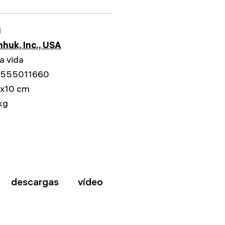
1
huk, Inc., USA
a vida
555011660
6x10 cm
kg
descargas
vídeo