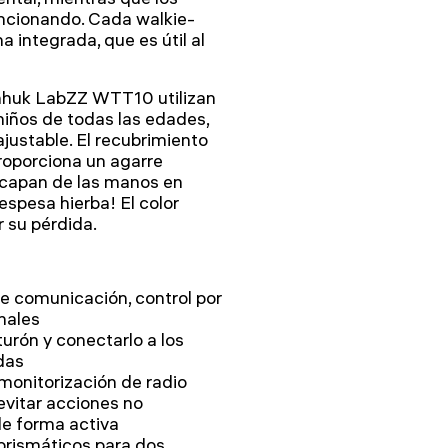
uncionando. Cada walkie-
a integrada, que es útil al
nhuk LabZZ WTT10 utilizan
iños de todas las edades,
ajustable. El recubrimiento
roporciona un agarre
escapan de las manos en
espesa hierba! El color
r su pérdida.
de comunicación, control por
nales
nturón y conectarlo a los
adas
monitorización de radio
evitar acciones no
de forma activa
 prismáticos para dos