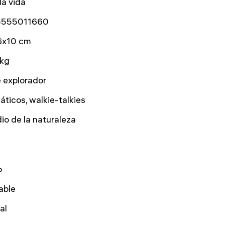
la vida
5555011660
6x10 cm
 kg
e explorador
áticos, walkie-talkies
io de la naturaleza
o
able
al