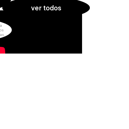
ver todos
la
los
as.