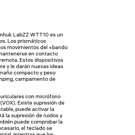
evenhuk LabZZ WTT10 es un
os. Los prismáticos
 los movimientos del «bando
 mantenerse en contacto
emota. Estos dispositivos
bre y le darán nuevas ideas
 tamaño compacto y peso
 camping, campamento de
auriculares con micrófono
z (VOX). Existe supresión de
stable, puede activar la
á la supresión de ruidos y
ambién puede comprobar la
ecesario, el teclado se
ental, mientras que los