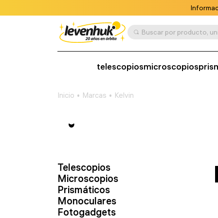
Informac
telescopios
microscopios
pris
Inicio
Marcas
Kelvin
Telescopios
Microscopios
Prismáticos
Monoculares
Fotogadgets