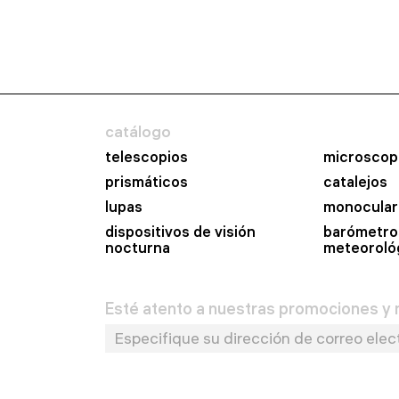
catálogo
telescopios
microscop
prismáticos
catalejos
lupas
monocular
dispositivos de visión
barómetro
nocturna
meteoroló
Esté atento a nuestras promociones y n