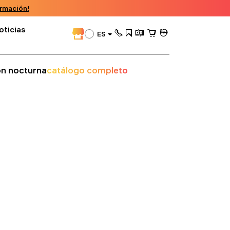
rmación!
oticias
ES
ión nocturna
catálogo completo