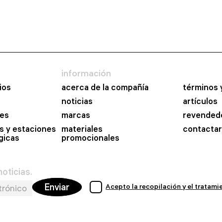
información
ios
acerca de la compañía
términos 
noticias
artículos
es
marcas
revended
s y estaciones
materiales
contactar
gicas
promocionales
oticias.
Enviar
Acepto la recopilación y el tratam