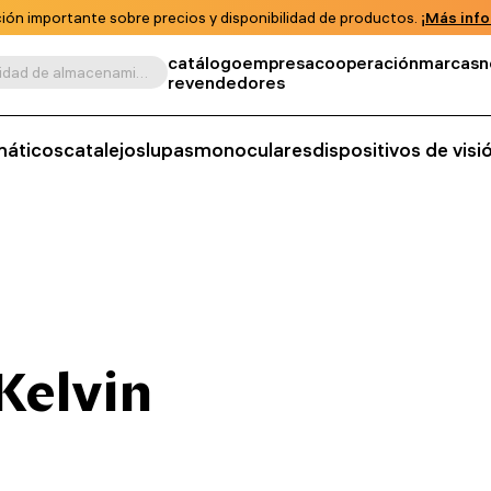
ión importante sobre precios y disponibilidad de productos.
¡Más info
catálogo
empresa
cooperación
marcas
n
Buscar por producto, unidad de almacenamiento, categoría, etc.
revendedores
máticos
catalejos
lupas
monoculares
dispositivos de vis
Kelvin