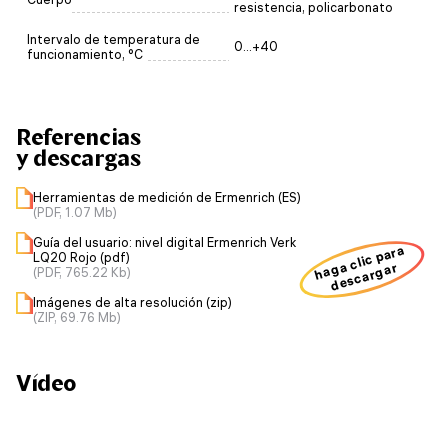
resistencia, policarbonato
Intervalo de temperatura de
0...+40
funcionamiento, °C
Referencias
y descargas
Herramientas de medición de Ermenrich (ES)
(PDF, 1.07 Mb)
Guía del usuario: nivel digital Ermenrich Verk
haga clic para
LQ20 Rojo (pdf)
descargar
(PDF, 765.22 Kb)
Imágenes de alta resolución (zip)
(ZIP, 69.76 Mb)
Vídeo