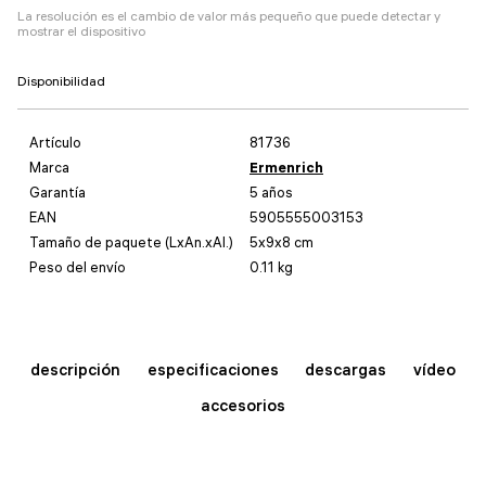
La resolución es el cambio de valor más pequeño que puede detectar y
mostrar el dispositivo
Disponibilidad
Artículo
81736
Marca
Ermenrich
Garantía
5 años
EAN
5905555003153
Tamaño de paquete (LxAn.xAl.)
5x9x8 cm
Peso del envío
0.11 kg
descripción
especificaciones
descargas
vídeo
accesorios