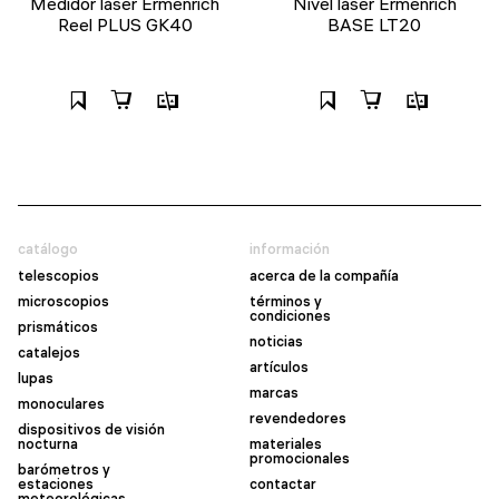
Medidor láser Ermenrich
Nivel láser Ermenrich
Reel PLUS GK40
BASE LT20
catálogo
información
telescopios
acerca de la compañía
microscopios
términos y
condiciones
prismáticos
noticias
catalejos
artículos
lupas
marcas
monoculares
revendedores
dispositivos de visión
nocturna
materiales
promocionales
barómetros y
estaciones
contactar
meteorológicas