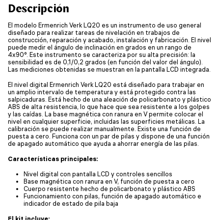
Descripción
El modelo Ermenrich Verk LQ20 es un instrumento de uso general
diseñado para realizar tareas de nivelación en trabajos de
construcción, reparación y acabado, instalación y fabricación. El nivel
puede medir el ángulo de inclinación en grados en un rango de
4x90°. Este instrumento se caracteriza por su alta precisión: la
sensibilidad es de 0,1/0,2 grados (en función del valor del ángulo).
Las mediciones obtenidas se muestran en la pantalla LCD integrada.
El nivel digital Ermenrich Verk LQ20 está diseñado para trabajar en
un amplio intervalo de temperatura y está protegido contra las
salpicaduras. Está hecho de una aleación de policarbonato y plástico
ABS de alta resistencia, lo que hace que sea resistente a los golpes
y las caídas. La base magnética con ranura en V permite colocar el
nivel en cualquier superficie, incluidas las superficies metálicas. La
calibración se puede realizar manualmente. Existe una función de
puesta a cero. Funciona con un par de pilas y dispone de una función
de apagado automático que ayuda a ahorrar energía de las pilas.
Características principales:
Nivel digital con pantalla LCD y controles sencillos
Base magnética con ranura en V, función de puesta a cero
Cuerpo resistente hecho de policarbonato y plástico ABS
Funcionamiento con pilas, función de apagado automático e
indicador de estado de pila baja
El kit incluye: