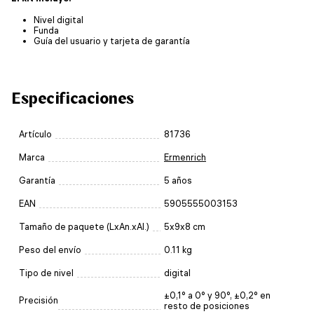
Nivel digital
Funda
Guía del usuario y tarjeta de garantía
Especificaciones
Artículo
81736
Marca
Ermenrich
Garantía
5 años
EAN
5905555003153
Tamaño de paquete (LxAn.xAl.)
5x9x8 cm
Peso del envío
0.11 kg
Tipo de nivel
digital
±0,1° a 0° y 90°, ±0,2° en
Precisión
resto de posiciones