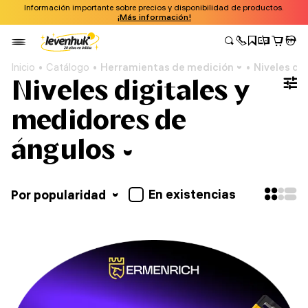
Información importante sobre precios y disponibilidad de productos.
¡Más información!
Inicio
Catálogo
Herramientas de medición
Niveles di
Niveles digitales y
medidores de
ángulos
En existencias
Por popularidad