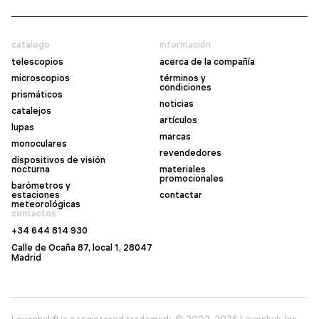
catálogo
información
telescopios
acerca de la compañía
microscopios
términos y
condiciones
prismáticos
noticias
catalejos
artículos
lupas
marcas
monoculares
revendedores
dispositivos de visión
nocturna
materiales
promocionales
barómetros y
estaciones
contactar
meteorológicas
contactos
+34 644 814 930
Calle de Ocaña 87, local 1, 28047
Madrid