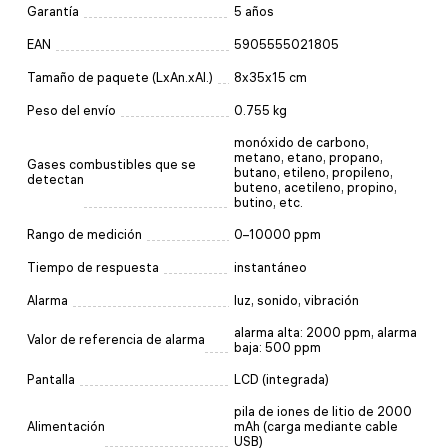
Garantía
5 años
EAN
5905555021805
Tamaño de paquete (LxAn.xAl.)
8x35x15 cm
Peso del envío
0.755 kg
monóxido de carbono,
metano, etano, propano,
Gases combustibles que se
butano, etileno, propileno,
detectan
buteno, acetileno, propino,
butino, etc.
Rango de medición
0–10000 ppm
Tiempo de respuesta
instantáneo
Alarma
luz, sonido, vibración
alarma alta: 2000 ppm, alarma
Valor de referencia de alarma
baja: 500 ppm
Pantalla
LCD (integrada)
pila de iones de litio de 2000
Alimentación
mAh (carga mediante cable
USB)