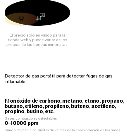
El precio solo es válido para la
tienda web y puede variar de los
precios de las tiendas minoristas.
Detector de gas portátil para detectar fugas de gas
inflamable
Monóxido de carbono, metano, etano, propano,
butano, etileno, propileno, buteno, acetileno,
propino, butino, etc.
Gases combustibles detectables
0–10000 ppm
Rango de medición: límites de valores de la concentración de los gases