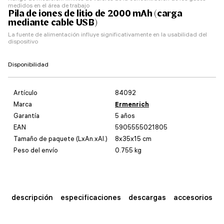
medidos en el área de trabajo
Pila de iones de litio de 2000 mAh (carga
mediante cable USB)
La fuente de alimentación influye significativamente en la usabilidad del
dispositivo
Disponibilidad
Artículo
84092
Marca
Ermenrich
Garantía
5 años
EAN
5905555021805
Tamaño de paquete (LxAn.xAl.)
8x35x15 cm
Peso del envío
0.755 kg
descripción
especificaciones
descargas
accesorios