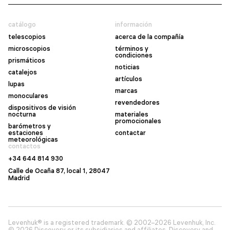
catálogo
información
telescopios
acerca de la compañía
microscopios
términos y
condiciones
prismáticos
noticias
catalejos
artículos
lupas
marcas
monoculares
revendedores
dispositivos de visión
nocturna
materiales
promocionales
barómetros y
estaciones
contactar
meteorológicas
contactos
+34 644 814 930
Calle de Ocaña 87, local 1, 28047
Madrid
Levenhuk® is a registered trademark. © 2002–2026 Levenhuk, Inc.
© 2026 Discovery or its subsidiaries and affiliates. Discovery and