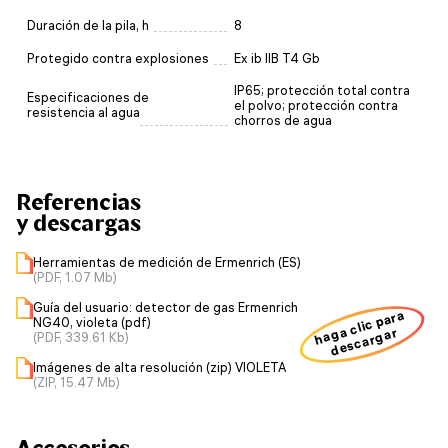
Duración de la pila, h
8
Protegido contra explosiones
Ex ib IIB T4 Gb
IP65; protección total contra
Especificaciones de
el polvo; protección contra
resistencia al agua
chorros de agua
Referencias
y descargas
Herramientas de medición de Ermenrich (ES)
(PDF, 1.07 Mb)
Guía del usuario: detector de gas Ermenrich
haga clic para
NG40, violeta (pdf)
descargar
(PDF, 339.61 Kb)
Imágenes de alta resolución (zip) VIOLETA
(ZIP, 15.47 Mb)
Accesorios