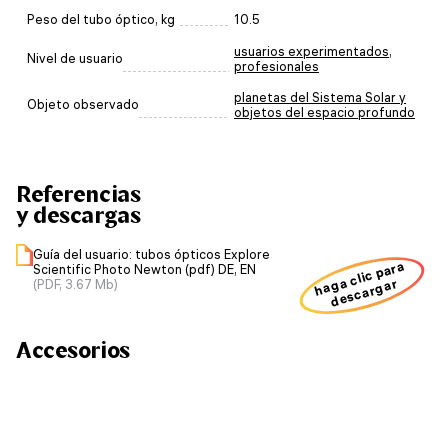
Peso del tubo óptico, kg
10.5
usuarios experimentados
,
Nivel de usuario
profesionales
planetas del Sistema Solar y
Objeto observado
objetos del espacio profundo
Referencias
y descargas
Guía del usuario: tubos ópticos Explore
haga clic para
Scientific Photo Newton (pdf) DE, EN
descargar
(PDF, 3.67 Mb)
Accesorios