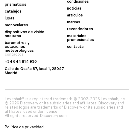
condiciones
prismáticos
noticias
catalejos
artículos
lupas
marcas
monoculares
revendedores
dispositivos de visión
nocturna
materiales
promocionales
barómetros y
estaciones
contactar
meteorológicas
contactos
+34 644 814 930
Calle de Ocaña 87, local 1, 28047
Madrid
Levenhuk® is a registered trademark. © 2002–2026 Levenhuk, Inc.
© 2026 Discovery or its subsidiaries and affiliates. Discovery and
related logos are trademarks of Discovery or its subsidiaries and
affiliates, used under license.
All rights reserved. Discovery.com
Política de privacidad