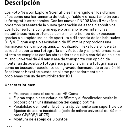
Descripción
Los Foto Newton Explore Scientific se han erigido en los últimos
años como una herramienta de trabajo fiable y eficaz también para
la fotografía astronómica. Con los nuevos PN208 Mark II Hexafoc
podemos presentarle la nueva generación de estos dispositivos.
Los fotonewtons con gran espejo primario le permiten unas
instantáneas más profundas con el mismo tiempo de exposición
gracias a su rápido índice de apertura a diferencia de los habituales
8” f/4. El gran espejo secundario de 85 mm le proporciona una
iluminación del campo óptima. El focalizador Hexafoc 2,5” de alta
calidad le aporta una fotografía sin viñeteado y sin problemas. Esta
oferta se completa con las abrazaderas de tubo con riel de cola de
milano universal de 44 mm y asa de transporte con opción de
montar un dispositivo fotográfico para una cámara fotográfica así
como un buscador excelente con gravado iluminado de precisión. El
focalizador Hexafoc puede ampliarse posteriormente sin
problemas con un desmultiplicador 10:1.
Caracteristicas:
Preparado para el corrector HR Coma
El gran espejo secundario de 85mm y el focalizador ocular le
proporcionan una iluminación del campo óptima
Posibilidad de montar la cámara rápidamente con superficie de
fijación de acero inoxidable (cola de milano universal de 44 mm
para GP/EQ5/LXD75)
Montura de espejo de 6 puntos