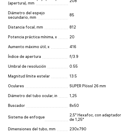
208
(apertura), mm
Diámetro del espejo
85
secundario, mm
Distancia focal, mm
812
Potencia práctica mínima, x
20
Aumento máximo útil, x
416
Índice de apertura
f/3.9
Umbral de resolución
0.55
Magnitud límite estelar
13.5
Oculares
SUPER Plössl 26 mm
Diámetro del tubo ocular, in
1,25
Buscador
8x50
2,5" Hexafoc, con adaptador
Sistema de enfoque
de 1,25"
Dimensiones del tubo, mm
230x790