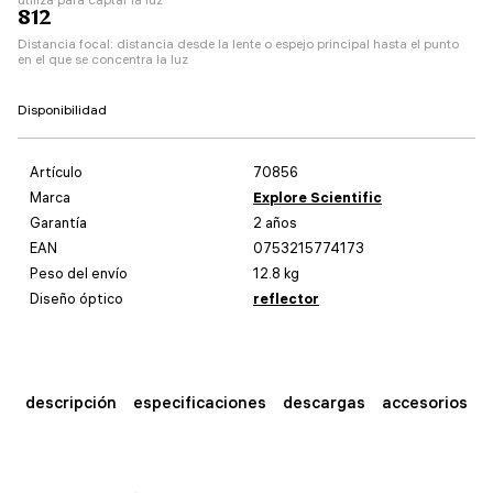
812
Distancia focal: distancia desde la lente o espejo principal hasta el punto
en el que se concentra la luz
Disponibilidad
Artículo
70856
Marca
Explore Scientific
Garantía
2 años
EAN
0753215774173
Peso del envío
12.8 kg
Diseño óptico
reflector
descripción
especificaciones
descargas
accesorios