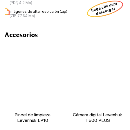
(PDF, 4.2 Mb)
haga clic para
descargar
Imágenes de alta resolución (zip)
(ZIP, 77.64 Mb)
Accesorios
Pincel de limpieza
Cámara digital Levenhuk
Levenhuk LP10
T500 PLUS