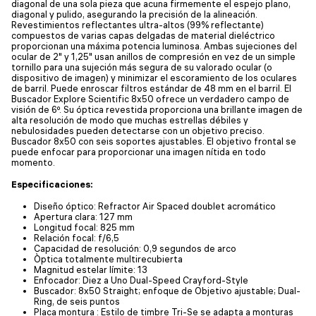
diagonal de una sola pieza que acuna firmemente el espejo plano,
diagonal y pulido, asegurando la precisión de la alineación.
Revestimientos reflectantes ultra-altos (99% reflectante)
compuestos de varias capas delgadas de material dieléctrico
proporcionan una máxima potencia luminosa. Ambas sujeciones del
ocular de 2" y 1,25" usan anillos de compresión en vez de un simple
tornillo para una sujeción más segura de su valorado ocular (o
dispositivo de imagen) y minimizar el escoramiento de los oculares
de barril. Puede enroscar filtros estándar de 48 mm en el barril. El
Buscador Explore Scientific 8x50 ofrece un verdadero campo de
visión de 6º. Su óptica revestida proporciona una brillante imagen de
alta resolución de modo que muchas estrellas débiles y
nebulosidades pueden detectarse con un objetivo preciso.
Buscador 8x50 con seis soportes ajustables. El objetivo frontal se
puede enfocar para proporcionar una imagen nítida en todo
momento.
Especificaciones:
Diseño óptico: Refractor Air Spaced doublet acromático
Apertura clara: 127 mm
Longitud focal: 825 mm
Relación focal: f/6,5
Capacidad de resolución: 0,9 segundos de arco
Òptica totalmente multirecubierta
Magnitud estelar límite: 13
Enfocador: Diez a Uno Dual-Speed Crayford-Style
Buscador: 8x50 Straight; enfoque de Objetivo ajustable; Dual-
Ring, de seis puntos
Placa montura : Estilo de timbre Tri-Se se adapta a monturas