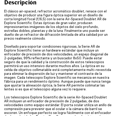
Descripción
El clásico air-spaced, refractor acromático doublet, renace con el
objetivo de producir una figura óptica superior en un diseño de
corta longitud focal (f/6,5) con la serie Air-Spaced Doublet AR de
Explore Scientific. Estas ópticas de gran valor, producen
impresionantes imágenes de los objetos del cielo profundo,
estrellas dobles, planetas y de la luna. Finalmente uno puede ser
dueño de un refractor de difracción limitada de alta calidad por un
precio realmente cómodo.
Diseñado para soportar condiciones rigurosas, la Serie AR de
Explore Scientífic tiene un hardware estándar que incluye un
enfocador de precisión de dos velocidades, un espejo diagonal de
2-pulgadas, 99% reflectante y un buscador 8x50. Puede estar
seguro de que la calidad y la construcción de estos telescopios
permitirá un uso intensivo durante muchos años. La óptica en su
celda de objetivo collimatable está completamente multi-revestida
para eliminar la dispersión de luz y mantener el contraste de la
imagen. Cada telescopio Explore Scientific se mecaniza en nuestra
fábrica para un rendimiento óptimo. Aunque puede que nunca tenga
que ajustar la alineación óptica, la Serie AR permite colimatar las
lentes si es que el telescopio alguna vez lo requiere.
Los telescopios Explore Scientific de la serie Air-Spaced Doublet
AR incluyen un enfocador de precisión de 2 pulgadas, de dos
velocidades como equipo estándar. El porta ocular utiliza un anillo de
compresión para prevenir que el ocular o la cámara de barril se
escoren. Un enfoque perfecto se logra fácilmente con el enfocador