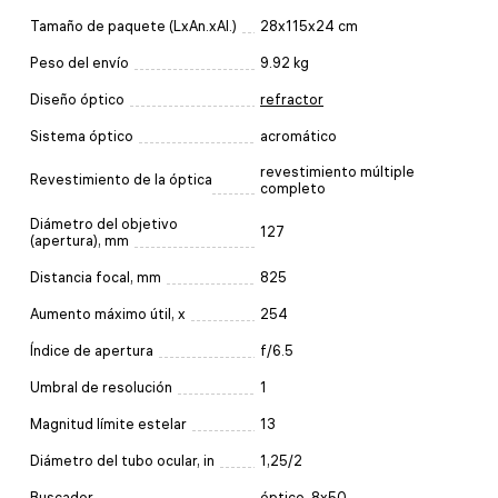
Tamaño de paquete (LxAn.xAl.)
28x115x24 cm
Peso del envío
9.92 kg
Diseño óptico
refractor
Sistema óptico
acromático
revestimiento múltiple
Revestimiento de la óptica
completo
Diámetro del objetivo
127
(apertura), mm
Distancia focal, mm
825
Aumento máximo útil, x
254
Índice de apertura
f/6.5
Umbral de resolución
1
Magnitud límite estelar
13
Diámetro del tubo ocular, in
1,25/2
Buscador
óptico, 8x50