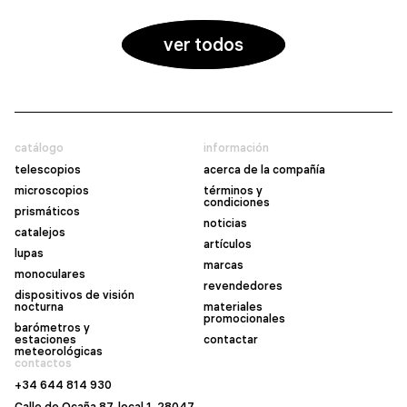
ver todos
catálogo
información
telescopios
acerca de la compañía
microscopios
términos y
condiciones
prismáticos
noticias
catalejos
artículos
lupas
marcas
monoculares
revendedores
dispositivos de visión
nocturna
materiales
promocionales
barómetros y
estaciones
contactar
meteorológicas
contactos
+34 644 814 930
Calle de Ocaña 87, local 1, 28047