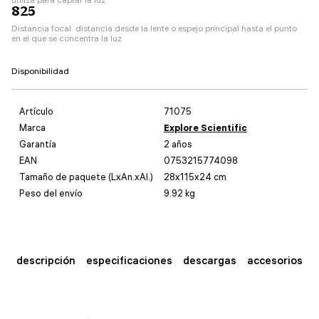
825
Distancia focal: distancia desde la lente o espejo principal hasta el punto
en el que se concentra la luz
Disponibilidad
Artículo
71075
Marca
Explore Scientific
Garantía
2 años
EAN
0753215774098
Tamaño de paquete (LxAn.xAl.)
28x115x24 cm
Peso del envío
9.92 kg
descripción
especificaciones
descargas
accesorios