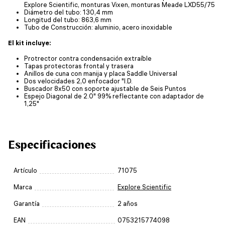
Explore Scientific, monturas Vixen, monturas Meade LXD55/75
Diámetro del tubo: 130,4 mm
Longitud del tubo: 863,6 mm
Tubo de Construcción: aluminio, acero inoxidable
El kit incluye:
Protrector contra condensación extraíble
Tapas protectoras frontal y trasera
Anillos de cuna con manija y placa Saddle Universal
Dos velocidades 2,0 enfocador "I.D.
Buscador 8x50 con soporte ajustable de Seis Puntos
Espejo Diagonal de 2.0" 99% reflectante con adaptador de
1,25"
Especificaciones
Artículo
71075
Marca
Explore Scientific
Garantía
2 años
EAN
0753215774098