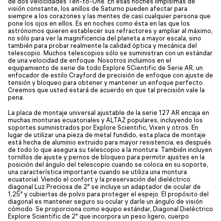
de dos velocidades Ten-to-One. En esas noches limpísimas de
visión constante, los anillos de Saturno pueden afectar para
siempre a los corazones y las mentes de casi cualquier persona que
pone los ojos en ellos. Es en noches como ésta en las que los
astrónomos quieren establecer sus refractores y ampliar al máximo,
no sólo para ver la magnificencia del planeta a mayor escala, sino
también para probar realmente la calidad óptica y mecánica del
telescopio. Muchos telescopios sólo se suministran con un estándar
de una velocidad de enfoque. Nosotros incluimos en el
equipamiento de serie de todo Explore SCientific de Serie AR, un
enfocador de estilo Crayford de precisión de enfoque con ajuste de
tensión y bloqueo para obtener y mantener un enfoque perfecto.
Creemos que usted estará de acuerdo en que tal precisión vale la
pena.
La placa de montaje universal ajustable de la serie 127 AR encaja en
muchas monturas ecuatoriales y ALTAZ populares, incluyendo los
soportes suministrados por Explore Scientific, Vixen y otros. En
lugar de utilizar una pieza de metal fundido, esta placa de montaje
está hecha de aluminio extruido para mayor resistencia, es después
de todo lo que asegura su telescopio a la montura. También incluyen
tornillos de ajuste y pernos de bloqueo para permitir ajustes en la
posición del ángulo del telescopio cuando se coloca en su soporte,
una característica importante cuando se utiliza una montura
ecuatorial. Viendo el confort y la preservación del dieléctrico
diagonal Luz Preciosa de 2" se incluye un adaptador de ocular de
1,25" y cubiertas de polvo para proteger el espejo. El propósito del
diagonal es mantener seguro su ocular y darle un ángulo de visión
cómodo. Se proporciona como equipo estándar, Diagonal Dieléctrico
Explore Scientific de 2" que incorpora un peso ligero, cuerpo