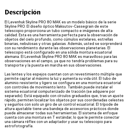
Descripción
El Levenhuk Skyline PRO 80 MAK es un modelo básico de la serie
Skyline PRO. El diseño óptico Maksutov-Cassegrain de este
telescopio proporciona un tubo compacto e imágenes de alta
calidad. Esta es una herramienta perfecta para la observación de
objetos del cielo profundo, como cúmulos estelares, estrellas
binarias, nebulosas y otras galaxias. Además, usted se sorprenderá
con su rendimiento durante las observaciones planetarias. El
telescopio está configurado en una sólida montura ecuatorial
alemana. El Levenhuk Skyline PRO 80 MAK es maravilloso para las
observaciones en el campo, ya que no tendría problemas para su
transporte y la puesta en marcha en sus observaciones.
Las lentes y los espejos cuentan con un revestimiento múltiple que
permite captar al máximo la luz y aumenta su vida útil. El tubo de
aluminio resistente y ligero se configura en una montura ecuatorial
con controles de movimiento lento. También puede instalar el
sistema ecuatorial computerizado de tracción (se adquiere por
separado). Está equipado con círculos graduados que, tras un ajuste
rápido, permiten localizar los objetos por sus coordenadas celestes
y seguirlos con solo un giro de un control ecuatorial. El trípode de
altura ajustable tiene una bandeja de accesorios prácticos donde
puede almacenar todas sus herramientas. El sistema de enfoque
cuenta con una montura en T estándar, lo que le permite conectar
una cámara réflex con un adaptador y usar su telescopio para
astrofotografía.