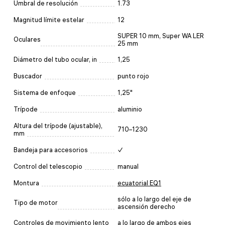
Umbral de resolución
1.73
Magnitud límite estelar
12
SUPER 10 mm, Super WA LER
Oculares
25 mm
Diámetro del tubo ocular, in
1,25
Buscador
punto rojo
Sistema de enfoque
1,25"
Trípode
aluminio
Altura del trípode (ajustable),
710–1230
mm
Bandeja para accesorios
✓
Control del telescopio
manual
Montura
ecuatorial EQ1
sólo a lo largo del eje de
Tipo de motor
ascensión derecho
Controles de movimiento lento
a lo largo de ambos ejes