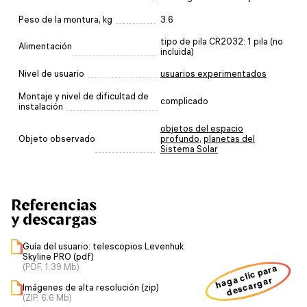
Peso de la montura, kg
3.6
tipo de pila CR2032: 1 pila (no
Alimentación
incluida)
Nivel de usuario
usuarios experimentados
Montaje y nivel de dificultad de
complicado
instalación
objetos del espacio
Objeto observado
profundo
,
planetas del
Sistema Solar
Referencias
y descargas
Guía del usuario: telescopios Levenhuk
Skyline PRO (pdf)
(PDF, 1.39 Mb)
haga clic para
descargar
Imágenes de alta resolución (zip)
(ZIP, 6.6 Mb)