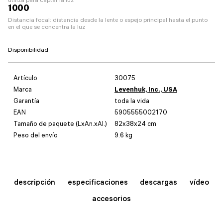
1000
Distancia focal: distancia desde la lente o espejo principal hasta el punto
en el que se concentra la luz
Disponibilidad
Artículo
30075
Marca
Levenhuk, Inc., USA
Garantía
toda la vida
EAN
5905555002170
Tamaño de paquete (LxAn.xAl.)
82x38x24 cm
Peso del envío
9.6 kg
descripción
especificaciones
descargas
vídeo
accesorios