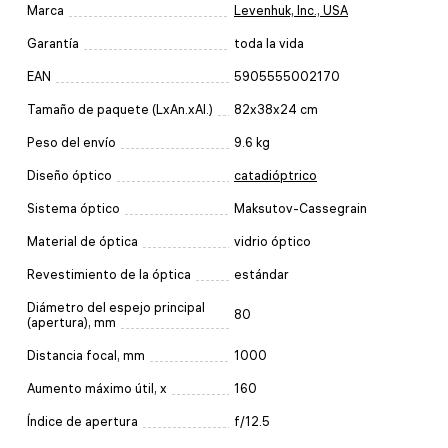
Marca
Levenhuk, Inc., USA
Garantía
toda la vida
EAN
5905555002170
Tamaño de paquete (LxAn.xAl.)
82x38x24 cm
Peso del envío
9.6 kg
Diseño óptico
catadióptrico
Sistema óptico
Maksutov-Cassegrain
Material de óptica
vidrio óptico
Revestimiento de la óptica
estándar
Diámetro del espejo principal
80
(apertura), mm
Distancia focal, mm
1000
Aumento máximo útil, x
160
Índice de apertura
f/12.5