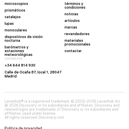
microscopios
términos y
condiciones
prismáticos
noticias
catalejos
artículos
lupas
marcas
monoculares
revendedores
dispositivos de visión
nocturna
materiales
promocionales
barómetros y
estaciones
contactar
meteorológicas
contactos
+34 644 814 930
Calle de Ocaña 87, local 1, 28047
Madrid
Levenhuk® is a registered trademark. © 2002–2026 Levenhuk, Inc.
© 2026 Discovery or its subsidiaries and affiliates. Discovery and
related logos are trademarks of Discovery or its subsidiaries and
affiliates, used under license.
All rights reserved. Discovery.com
Política de privacidad