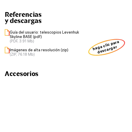
Referencias
y descargas
Guía del usuario: telescopios Levenhuk
Skyline BASE (pdf)
(PDF, 3.91 Mb)
haga clic para
descargar
Imágenes de alta resolución (zip)
(ZIP, 76.18 Mb)
Accesorios