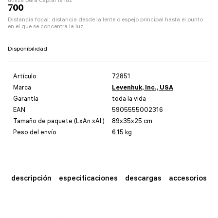
700
Distancia focal: distancia desde la lente o espejo principal hasta el punto
en el que se concentra la luz
Disponibilidad
Artículo
72851
Marca
Levenhuk, Inc., USA
Garantía
toda la vida
EAN
5905555002316
Tamaño de paquete (LxAn.xAl.)
89x35x25 cm
Peso del envío
6.15 kg
descripción
especificaciones
descargas
accesorios