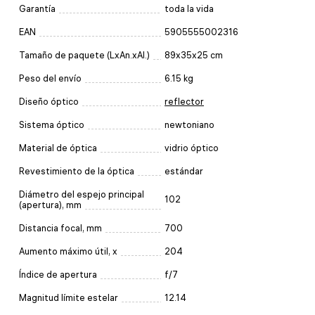
Garantía
toda la vida
EAN
5905555002316
Tamaño de paquete (LxAn.xAl.)
89x35x25 cm
Peso del envío
6.15 kg
Diseño óptico
reflector
Sistema óptico
newtoniano
Material de óptica
vidrio óptico
Revestimiento de la óptica
estándar
Diámetro del espejo principal
102
(apertura), mm
Distancia focal, mm
700
Aumento máximo útil, x
204
Índice de apertura
f/7
Magnitud límite estelar
12.14