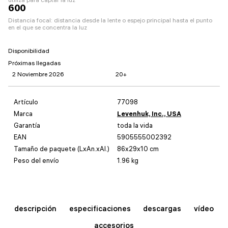
600
Distancia focal: distancia desde la lente o espejo principal hasta el punto
en el que se concentra la luz
Disponibilidad
Próximas llegadas
2 Noviembre 2026
20+
Artículo
77098
Marca
Levenhuk, Inc., USA
Garantía
toda la vida
EAN
5905555002392
Tamaño de paquete (LxAn.xAl.)
86x29x10 cm
Peso del envío
1.96 kg
descripción
especificaciones
descargas
vídeo
accesorios