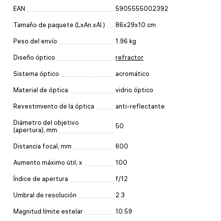
EAN
5905555002392
Tamaño de paquete (LxAn.xAl.)
86x29x10 cm
Peso del envío
1.96 kg
Diseño óptico
refractor
Sistema óptico
acromático
Material de óptica
vidrio óptico
Revestimiento de la óptica
anti-reflectante
Diámetro del objetivo
50
(apertura), mm
Distancia focal, mm
600
Aumento máximo útil, x
100
Índice de apertura
f/12
Umbral de resolución
2.3
Magnitud límite estelar
10.59