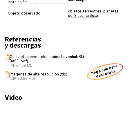
instalación
objetos terrestres
,
planetas
Objeto observado
del Sistema Solar
Referencias
y descargas
Guía del usuario: telescopios Levenhuk Blitz
BASE (pdf)
(PDF, 1.58 Mb)
haga clic para
descargar
Imágenes de alta resolución (zip)
(ZIP, 33.89 Mb)
Vídeo