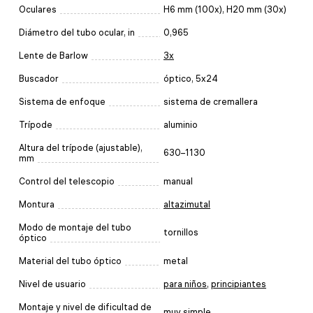
Oculares
Н6 mm (100x), H20 mm (30x)
Diámetro del tubo ocular, in
0,965
Lente de Barlow
3x
Buscador
óptico, 5x24
Sistema de enfoque
sistema de cremallera
Trípode
aluminio
Altura del trípode (ajustable),
630–1130
mm
Control del telescopio
manual
Montura
altazimutal
Modo de montaje del tubo
tornillos
óptico
Material del tubo óptico
metal
Nivel de usuario
para niños
,
principiantes
Montaje y nivel de dificultad de
muy simple