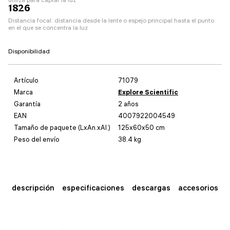
1826
Distancia focal: distancia desde la lente o espejo principal hasta el punto
en el que se concentra la luz
Disponibilidad
Artículo
71079
Marca
Explore Scientific
Garantía
2 años
EAN
4007922004549
Tamaño de paquete (LxAn.xAl.)
125x60x50 cm
Peso del envío
38.4 kg
descripción
especificaciones
descargas
accesorios