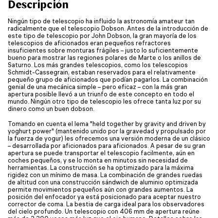
Descripción
Ningún tipo de telescopio ha influido la astronomía amateur tan
radicalmente que el telescopio Dobson. Antes de la introducción de
este tipo de telescopio por John Dobson, la gran mayoría de los
telescopios de aficionados eran pequeños refractores
insuficientes sobre monturas frágiles – justo lo suficientemente
bueno para mostrar las regiones polares de Marte o los anillos de
Saturno. Los más grandes telescopios, como los telescopios
Schmidt-Cassegrain, estaban reservados para el relativamente
pequeño grupo de aficionados que podían pagarlos. La combinación
genial de una mecánica simple – pero eficaz – con la más gran
apertura posible llevó a un triunfo de este concepto en todo el
mundo. Ningún otro tipo de telescopio les ofrece tanta luz por su
dinero como un buen dobson.
Tomando en cuenta el lema "held together by gravity and driven by
yoghurt power" (mantenido unido por la gravedad y propulsado por
la fuerza de yogur) les ofrecemos una versión moderna de un clásico
– desarrollada por aficionados para aficionados. A pesar de su gran
apertura se puede transportar el telescopio facilmente, aún en
coches pequeños, y se lo monta en minutos sin necesidad de
herramientas. La construcción se ha optimizado para la máxima
rigidez con un mínimo de masa. La combinación de grandes ruedas
de altitud con una construcción sándwich de aluminio optimizada
permite movimientos pequeños aún con grandes aumentos. La
posición del enfocador ya está posicionado para aceptar nuestro
corrector de coma. La bestia de carga ideal para los observadores
del cielo profundo. Un telescopio con 406 mm de apertura reúne