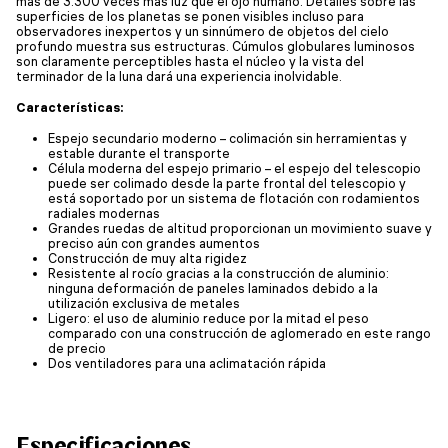
más de 3.300 veces más luz que el ojo humano. Detalles sobre las
superficies de los planetas se ponen visibles incluso para
observadores inexpertos y un sinnúmero de objetos del cielo
profundo muestra sus estructuras. Cúmulos globulares luminosos
son claramente perceptibles hasta el núcleo y la vista del
terminador de la luna dará una experiencia inolvidable.
Características:
Espejo secundario moderno – colimación sin herramientas y
estable durante el transporte
Célula moderna del espejo primario – el espejo del telescopio
puede ser colimado desde la parte frontal del telescopio y
está soportado por un sistema de flotación con rodamientos
radiales modernas
Grandes ruedas de altitud proporcionan un movimiento suave y
preciso aún con grandes aumentos
Construcción de muy alta rigidez
Resistente al rocío gracias a la construcción de aluminio:
ninguna deformación de paneles laminados debido a la
utilización exclusiva de metales
Ligero: el uso de aluminio reduce por la mitad el peso
comparado con una construcción de aglomerado en este rango
de precio
Dos ventiladores para una aclimatación rápida
Especificaciones