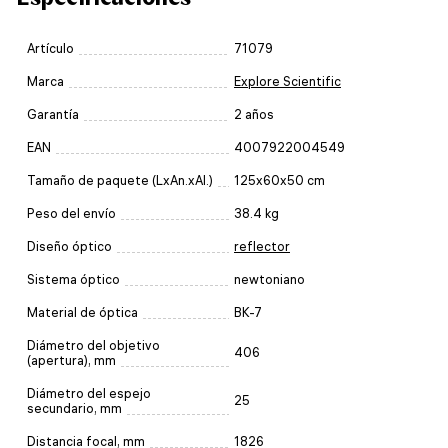
Artículo
71079
Marca
Explore Scientific
Garantía
2 años
EAN
4007922004549
Tamaño de paquete (LxAn.xAl.)
125x60x50 cm
Peso del envío
38.4 kg
Diseño óptico
reflector
Sistema óptico
newtoniano
Material de óptica
BK-7
Diámetro del objetivo
406
(apertura), mm
Diámetro del espejo
25
secundario, mm
Distancia focal, mm
1826