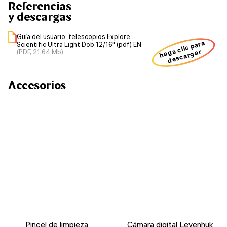
Referencias
y descargas
Guía del usuario: telescopios Explore
haga clic para
Scientific Ultra Light Dob 12/16" (pdf) EN
descargar
(PDF, 21.64 Mb)
Accesorios
Pincel de limpieza
Cámara digital Levenhuk