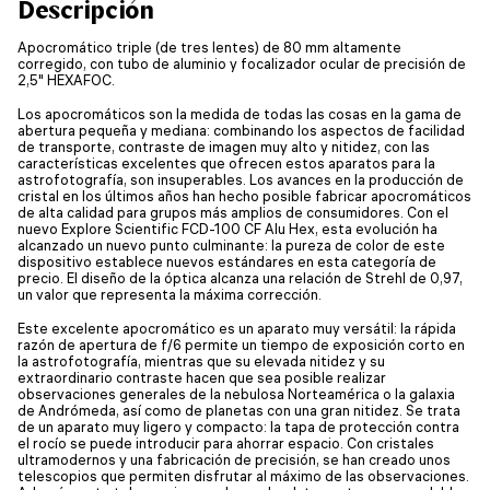
Descripción
Apocromático triple (de tres lentes) de 80 mm altamente
corregido, con tubo de aluminio y focalizador ocular de precisión de
2,5" HEXAFOC.
Los apocromáticos son la medida de todas las cosas en la gama de
abertura pequeña y mediana: combinando los aspectos de facilidad
de transporte, contraste de imagen muy alto y nitidez, con las
características excelentes que ofrecen estos aparatos para la
astrofotografía, son insuperables. Los avances en la producción de
cristal en los últimos años han hecho posible fabricar apocromáticos
de alta calidad para grupos más amplios de consumidores. Con el
nuevo Explore Scientific FCD-100 CF Alu Hex, esta evolución ha
alcanzado un nuevo punto culminante: la pureza de color de este
dispositivo establece nuevos estándares en esta categoría de
precio. El diseño de la óptica alcanza una relación de Strehl de 0,97,
un valor que representa la máxima corrección.
Este excelente apocromático es un aparato muy versátil: la rápida
razón de apertura de f/6 permite un tiempo de exposición corto en
la astrofotografía, mientras que su elevada nitidez y su
extraordinario contraste hacen que sea posible realizar
observaciones generales de la nebulosa Norteamérica o la galaxia
de Andrómeda, así como de planetas con una gran nitidez. Se trata
de un aparato muy ligero y compacto: la tapa de protección contra
el rocío se puede introducir para ahorrar espacio. Con cristales
ultramodernos y una fabricación de precisión, se han creado unos
telescopios que permiten disfrutar al máximo de las observaciones.