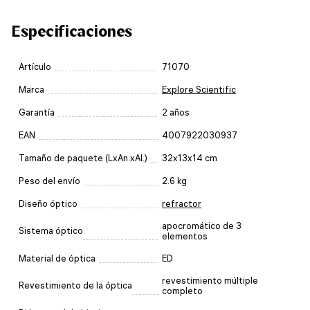
Especificaciones
Artículo
71070
Marca
Explore Scientific
Garantía
2 años
EAN
4007922030937
Tamaño de paquete (LxAn.xAl.)
32x13x14 cm
Peso del envío
2.6 kg
Diseño óptico
refractor
apocromático de 3
Sistema óptico
elementos
Material de óptica
ED
revestimiento múltiple
Revestimiento de la óptica
completo