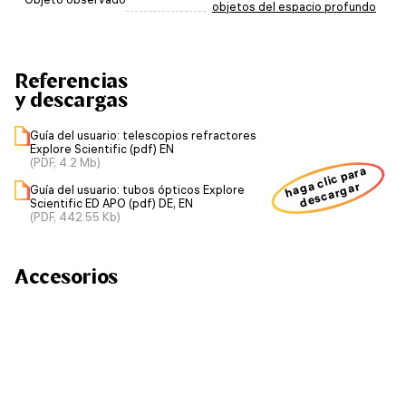
objetos del espacio profundo
Referencias
y descargas
Guía del usuario: telescopios refractores
Explore Scientific (pdf) EN
(PDF, 4.2 Mb)
haga clic para
descargar
Guía del usuario: tubos ópticos Explore
Scientific ED APO (pdf) DE, EN
(PDF, 442.55 Kb)
Accesorios