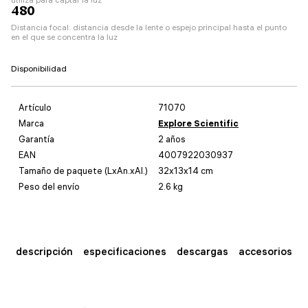
480
Distancia focal: distancia desde la lente o espejo principal hasta el punto
en el que se concentra la luz
Disponibilidad
Artículo
71070
Marca
Explore Scientific
Garantía
2 años
EAN
4007922030937
Tamaño de paquete (LxAn.xAl.)
32x13x14 cm
Peso del envío
2.6 kg
descripción
especificaciones
descargas
accesorios