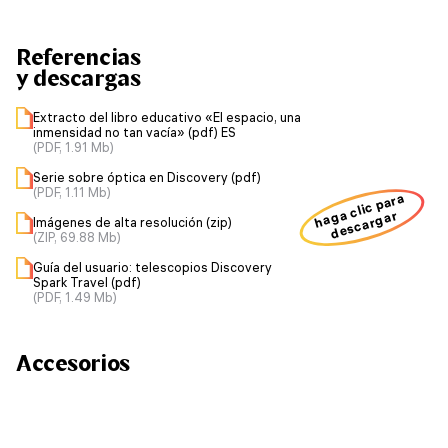
Referencias
y descargas
Extracto del libro educativo «El espacio, una
inmensidad no tan vacía» (pdf) ES
(PDF, 1.91 Mb)
Serie sobre óptica en Discovery (pdf)
(PDF, 1.11 Mb)
haga clic para
descargar
Imágenes de alta resolución (zip)
(ZIP, 69.88 Mb)
Guía del usuario: telescopios Discovery
Spark Travel (pdf)
(PDF, 1.49 Mb)
Accesorios