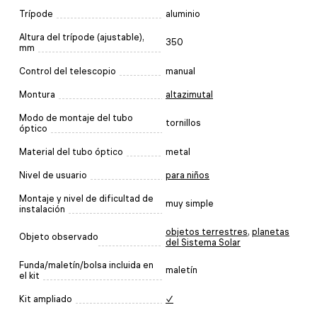
Trípode
aluminio
Altura del trípode (ajustable),
350
mm
Control del telescopio
manual
Montura
altazimutal
Modo de montaje del tubo
tornillos
óptico
Material del tubo óptico
metal
Nivel de usuario
para niños
Montaje y nivel de dificultad de
muy simple
instalación
objetos terrestres
,
planetas
Objeto observado
del Sistema Solar
Funda/maletín/bolsa incluida en
maletín
el kit
Kit ampliado
✓