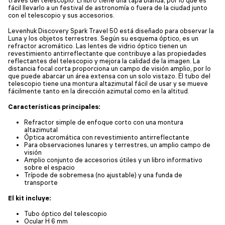
través del telescopio. El libro tiene una tapa blanda, por lo que es
fácil llevarlo a un festival de astronomía o fuera de la ciudad junto
con el telescopio y sus accesorios.
Levenhuk Discovery Spark Travel 50 está diseñado para observar la
Luna y los objetos terrestres. Según su esquema óptico, es un
refractor acromático. Las lentes de vidrio óptico tienen un
revestimiento antirreflectante que contribuye a las propiedades
reflectantes del telescopio y mejora la calidad de la imagen. La
distancia focal corta proporciona un campo de visión amplio, por lo
que puede abarcar un área extensa con un solo vistazo. El tubo del
telescopio tiene una montura altazimutal fácil de usar y se mueve
fácilmente tanto en la dirección azimutal como en la altitud.
Características principales:
Refractor simple de enfoque corto con una montura
altazimutal
Óptica acromática con revestimiento antirreflectante
Para observaciones lunares y terrestres, un amplio campo de
visión
Amplio conjunto de accesorios útiles y un libro informativo
sobre el espacio
Trípode de sobremesa (no ajustable) y una funda de
transporte
El kit incluye:
Tubo óptico del telescopio
Ocular H 6 mm