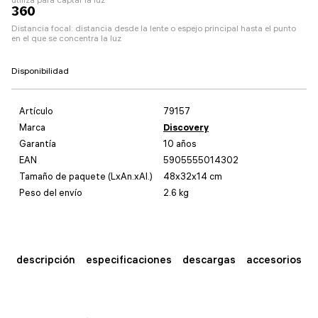
360
Distancia focal: distancia desde la lente o espejo principal hasta el punto
en el que se concentra la luz
Disponibilidad
Artículo
79157
Marca
Discovery
Garantía
10 años
EAN
5905555014302
Tamaño de paquete (LxAn.xAl.)
48x32x14 cm
Peso del envío
2.6 kg
descripción
especificaciones
descargas
accesorios