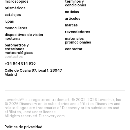
microscopios
términos y
condiciones
prismáticos
noticias
catalejos
artículos
lupas
marcas
monoculares
revendedores
dispositivos de visión
nocturna
materiales
promocionales
barómetros y
estaciones
contactar
meteorológicas
contactos
+34 644 814 930
Calle de Ocaña 87, local 1, 28047
Madrid
Levenhuk® is a registered trademark. © 2002–2026 Levenhuk, Inc.
© 2026 Discovery or its subsidiaries and affiliates. Discovery and
related logos are trademarks of Discovery or its subsidiaries and
affiliates, used under license.
All rights reserved. Discovery.com
Política de privacidad