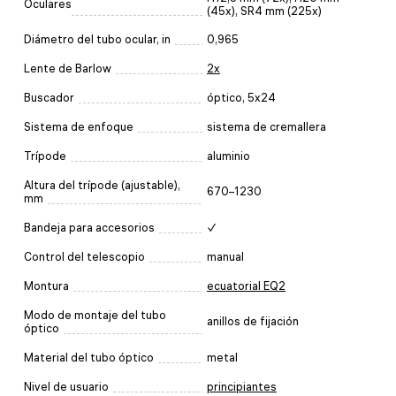
Oculares
(45x), SR4 mm (225х)
Diámetro del tubo ocular, in
0,965
Lente de Barlow
2x
Buscador
óptico, 5x24
Sistema de enfoque
sistema de cremallera
Trípode
aluminio
Altura del trípode (ajustable),
670–1230
mm
Bandeja para accesorios
✓
Control del telescopio
manual
Montura
ecuatorial EQ2
Modo de montaje del tubo
anillos de fijación
óptico
Material del tubo óptico
metal
Nivel de usuario
principiantes