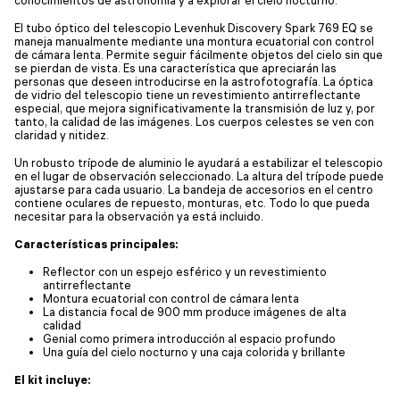
conocimientos de astronomía y a explorar el cielo nocturno.
El tubo óptico del telescopio Levenhuk Discovery Spark 769 EQ se
maneja manualmente mediante una montura ecuatorial con control
de cámara lenta. Permite seguir fácilmente objetos del cielo sin que
se pierdan de vista. Es una característica que apreciarán las
personas que deseen introducirse en la astrofotografía. La óptica
de vidrio del telescopio tiene un revestimiento antirreflectante
especial, que mejora significativamente la transmisión de luz y, por
tanto, la calidad de las imágenes. Los cuerpos celestes se ven con
claridad y nitidez.
Un robusto trípode de aluminio le ayudará a estabilizar el telescopio
en el lugar de observación seleccionado. La altura del trípode puede
ajustarse para cada usuario. La bandeja de accesorios en el centro
contiene oculares de repuesto, monturas, etc. Todo lo que pueda
necesitar para la observación ya está incluido.
Características principales:
Reflector con un espejo esférico y un revestimiento
antirreflectante
Montura ecuatorial con control de cámara lenta
La distancia focal de 900 mm produce imágenes de alta
calidad
Genial como primera introducción al espacio profundo
Una guía del cielo nocturno y una caja colorida y brillante
El kit incluye: