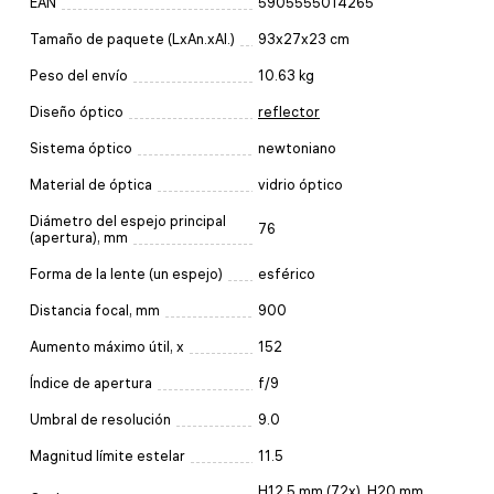
EAN
5905555014265
Tamaño de paquete (LxAn.xAl.)
93x27x23 cm
Peso del envío
10.63 kg
Diseño óptico
reflector
Sistema óptico
newtoniano
Material de óptica
vidrio óptico
Diámetro del espejo principal
76
(apertura), mm
Forma de la lente (un espejo)
esférico
Distancia focal, mm
900
Aumento máximo útil, x
152
Índice de apertura
f/9
Umbral de resolución
9.0
Magnitud límite estelar
11.5
H12,5 mm (72х), H20 mm