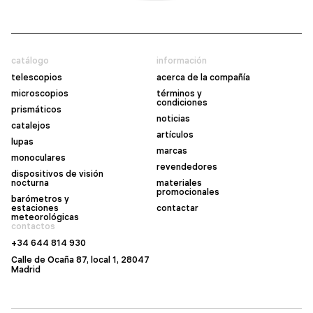
catálogo
información
telescopios
acerca de la compañía
microscopios
términos y
condiciones
prismáticos
noticias
catalejos
artículos
lupas
marcas
monoculares
revendedores
dispositivos de visión
nocturna
materiales
promocionales
barómetros y
estaciones
contactar
meteorológicas
contactos
+34 644 814 930
Calle de Ocaña 87, local 1, 28047
Madrid