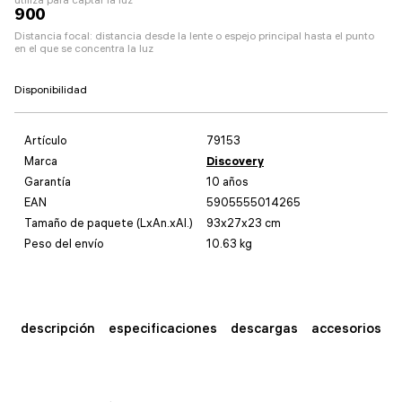
900
Distancia focal: distancia desde la lente o espejo principal hasta el punto
en el que se concentra la luz
Disponibilidad
Artículo
79153
Marca
Discovery
Garantía
10 años
EAN
5905555014265
Tamaño de paquete (LxAn.xAl.)
93x27x23 cm
Peso del envío
10.63 kg
descripción
especificaciones
descargas
accesorios