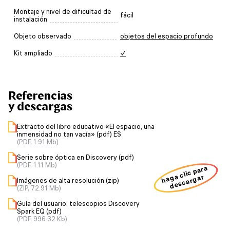
Montaje y nivel de dificultad de
fácil
instalación
Objeto observado
objetos del espacio profundo
Kit ampliado
✓
Referencias
y descargas
Extracto del libro educativo «El espacio, una
inmensidad no tan vacía» (pdf) ES
(PDF, 1.91 Mb)
Serie sobre óptica en Discovery (pdf)
(PDF, 1.11 Mb)
haga clic para
descargar
Imágenes de alta resolución (zip)
(ZIP, 72.91 Mb)
Guía del usuario: telescopios Discovery
Spark EQ (pdf)
(PDF, 996.32 Kb)