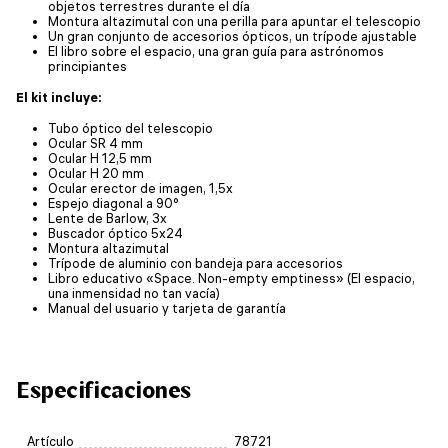
objetos terrestres durante el día
Montura altazimutal con una perilla para apuntar el telescopio
Un gran conjunto de accesorios ópticos, un trípode ajustable
El libro sobre el espacio, una gran guía para astrónomos
principiantes
El kit incluye:
Tubo óptico del telescopio
Ocular SR 4 mm
Ocular H 12,5 mm
Ocular H 20 mm
Ocular erector de imagen, 1,5x
Espejo diagonal a 90°
Lente de Barlow, 3x
Buscador óptico 5x24
Montura altazimutal
Trípode de aluminio con bandeja para accesorios
Libro educativo «Space. Non-empty emptiness» (El espacio,
una inmensidad no tan vacía)
Manual del usuario y tarjeta de garantía
Especificaciones
Artículo
78721