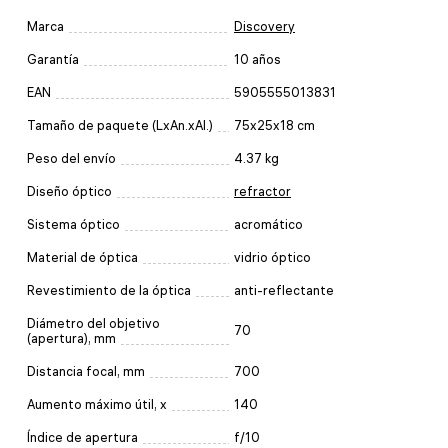
Marca
Discovery
Garantía
10 años
EAN
5905555013831
Tamaño de paquete (LxAn.xAl.)
75x25x18 cm
Peso del envío
4.37 kg
Diseño óptico
refractor
Sistema óptico
acromático
Material de óptica
vidrio óptico
Revestimiento de la óptica
anti-reflectante
Diámetro del objetivo
70
(apertura), mm
Distancia focal, mm
700
Aumento máximo útil, x
140
Índice de apertura
f/10