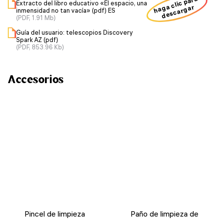
haga clic para
Extracto del libro educativo «El espacio, una
descargar
inmensidad no tan vacía» (pdf) ES
(PDF, 1.91 Mb)
Guía del usuario: telescopios Discovery
Spark AZ (pdf)
(PDF, 853.96 Kb)
Accesorios
Pincel de limpieza
Paño de limpieza de