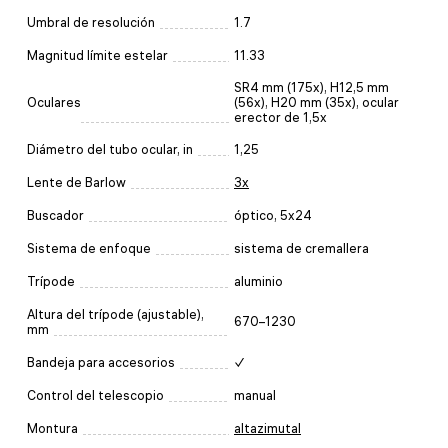
Umbral de resolución
1.7
Magnitud límite estelar
11.33
SR4 mm (175x), H12,5 mm
Oculares
(56x), H20 mm (35x), ocular
erector de 1,5x
Diámetro del tubo ocular, in
1,25
Lente de Barlow
3x
Buscador
óptico, 5x24
Sistema de enfoque
sistema de cremallera
Trípode
aluminio
Altura del trípode (ajustable),
670–1230
mm
Bandeja para accesorios
✓
Control del telescopio
manual
Montura
altazimutal