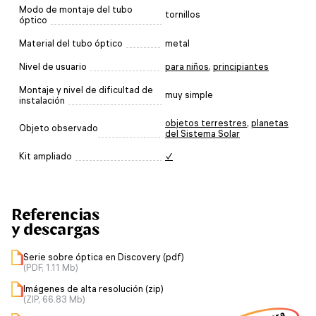
Modo de montaje del tubo
tornillos
óptico
Material del tubo óptico
metal
Nivel de usuario
para niños
,
principiantes
Montaje y nivel de dificultad de
muy simple
instalación
objetos terrestres
,
planetas
Objeto observado
del Sistema Solar
Kit ampliado
✓
Referencias
y descargas
Serie sobre óptica en Discovery (pdf)
(PDF, 1.11 Mb)
Imágenes de alta resolución (zip)
(ZIP, 66.83 Mb)