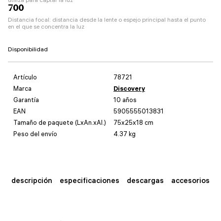
700
Distancia focal: distancia desde la lente o espejo principal hasta el punto
en el que se concentra la luz
Disponibilidad
Artículo
78721
Marca
Discovery
Garantía
10 años
EAN
5905555013831
Tamaño de paquete (LxAn.xAl.)
75x25x18 cm
Peso del envío
4.37 kg
descripción
especificaciones
descargas
accesorios