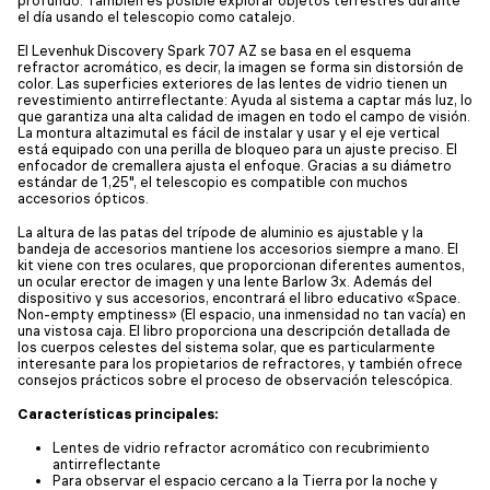
profundo. También es posible explorar objetos terrestres durante
el día usando el telescopio como catalejo.
El Levenhuk Discovery Spark 707 AZ se basa en el esquema
refractor acromático, es decir, la imagen se forma sin distorsión de
color. Las superficies exteriores de las lentes de vidrio tienen un
revestimiento antirreflectante: Ayuda al sistema a captar más luz, lo
que garantiza una alta calidad de imagen en todo el campo de visión.
La montura altazimutal es fácil de instalar y usar y el eje vertical
está equipado con una perilla de bloqueo para un ajuste preciso. El
enfocador de cremallera ajusta el enfoque. Gracias a su diámetro
estándar de 1,25", el telescopio es compatible con muchos
accesorios ópticos.
La altura de las patas del trípode de aluminio es ajustable y la
bandeja de accesorios mantiene los accesorios siempre a mano. El
kit viene con tres oculares, que proporcionan diferentes aumentos,
un ocular erector de imagen y una lente Barlow 3x. Además del
dispositivo y sus accesorios, encontrará el libro educativo «Space.
Non-empty emptiness» (El espacio, una inmensidad no tan vacía) en
una vistosa caja. El libro proporciona una descripción detallada de
los cuerpos celestes del sistema solar, que es particularmente
interesante para los propietarios de refractores, y también ofrece
consejos prácticos sobre el proceso de observación telescópica.
Características principales:
Lentes de vidrio refractor acromático con recubrimiento
antirreflectante
Para observar el espacio cercano a la Tierra por la noche y