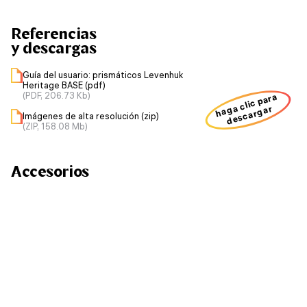
Referencias
y descargas
Guía del usuario: prismáticos Levenhuk
Heritage BASE (pdf)
(PDF, 206.73 Kb)
haga clic para
descargar
Imágenes de alta resolución (zip)
(ZIP, 158.08 Mb)
Accesorios