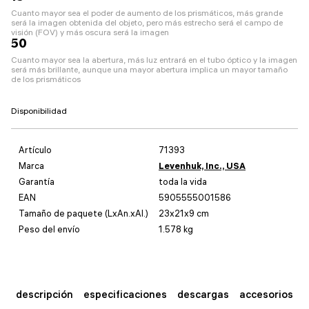
Cuanto mayor sea el poder de aumento de los prismáticos, más grande
será la imagen obtenida del objeto, pero más estrecho será el campo de
visión (FOV) y más oscura será la imagen
50
Cuanto mayor sea la abertura, más luz entrará en el tubo óptico y la imagen
será más brillante, aunque una mayor abertura implica un mayor tamaño
de los prismáticos
Disponibilidad
Artículo
71393
Marca
Levenhuk, Inc., USA
Garantía
toda la vida
EAN
5905555001586
Tamaño de paquete (LxAn.xAl.)
23x21x9 cm
Peso del envío
1.578 kg
descripción
especificaciones
descargas
accesorios