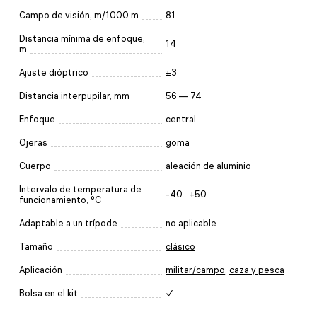
Campo de visión, m/1000 m
81
Distancia mínima de enfoque,
14
m
Ajuste dióptrico
±3
Distancia interpupilar, mm
56 — 74
Enfoque
central
Ojeras
goma
Cuerpo
aleación de aluminio
Intervalo de temperatura de
-40...+50
funcionamiento, °C
Adaptable a un trípode
no aplicable
Tamaño
clásico
Aplicación
militar/campo
,
caza y pesca
Bolsa en el kit
✓