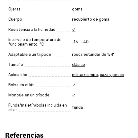
Ojeras
goma
Cuerpo
recubierto de goma
Resistencia a la humedad
✓
Intervalo de temperatura de
-15...+40
funcionamiento, °C
Adaptable a un trípode
rosca estándar de 1/4"
Tamaño
clásico
Aplicación
militar/campo
,
caza y pesca
Bolsa en el kit
✓
Montaje en un trípode
✓
Funda/maletín/bolsa incluida en
funda
el kit
Referencias