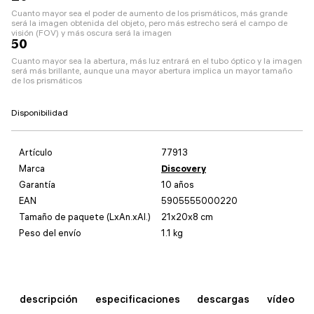
Cuanto mayor sea el poder de aumento de los prismáticos, más grande
será la imagen obtenida del objeto, pero más estrecho será el campo de
visión (FOV) y más oscura será la imagen
50
Cuanto mayor sea la abertura, más luz entrará en el tubo óptico y la imagen
será más brillante, aunque una mayor abertura implica un mayor tamaño
de los prismáticos
Disponibilidad
Artículo
77913
Marca
Discovery
Garantía
10 años
EAN
5905555000220
Tamaño de paquete (LxAn.xAl.)
21x20x8 cm
Peso del envío
1.1 kg
descripción
especificaciones
descargas
vídeo