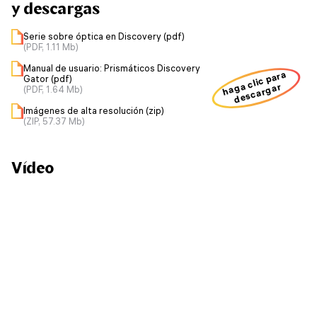
y descargas
Serie sobre óptica en Discovery (pdf)
(PDF, 1.11 Mb)
Manual de usuario: Prismáticos Discovery
haga clic para
Gator (pdf)
descargar
(PDF, 1.64 Mb)
Imágenes de alta resolución (zip)
(ZIP, 57.37 Mb)
Vídeo