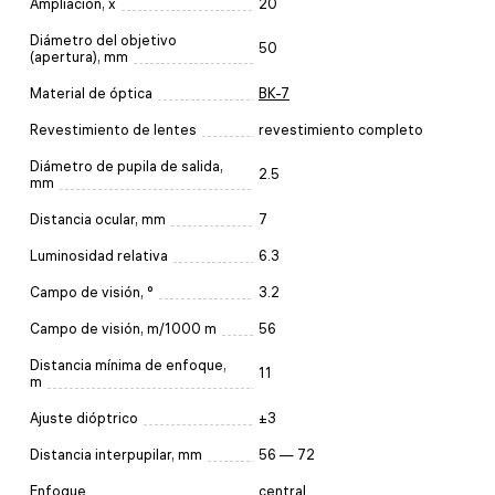
Ampliación, x
20
Diámetro del objetivo
50
(apertura), mm
Material de óptica
BK-7
Revestimiento de lentes
revestimiento completo
Diámetro de pupila de salida,
2.5
mm
Distancia ocular, mm
7
Luminosidad relativa
6.3
Campo de visión, °
3.2
Campo de visión, m/1000 m
56
Distancia mínima de enfoque,
11
m
Ajuste dióptrico
±3
Distancia interpupilar, mm
56 — 72
Enfoque
central