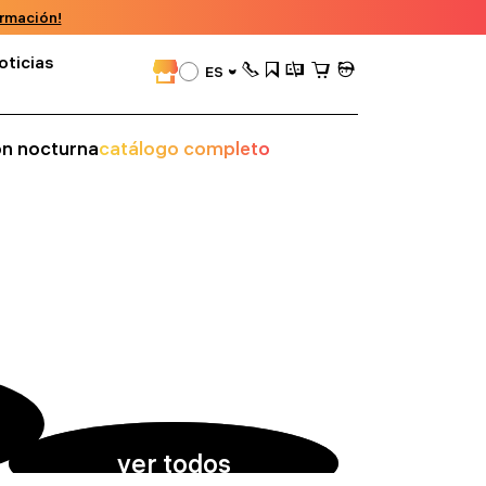
rmación!
oticias
ES
ión nocturna
catálogo completo
ver todos