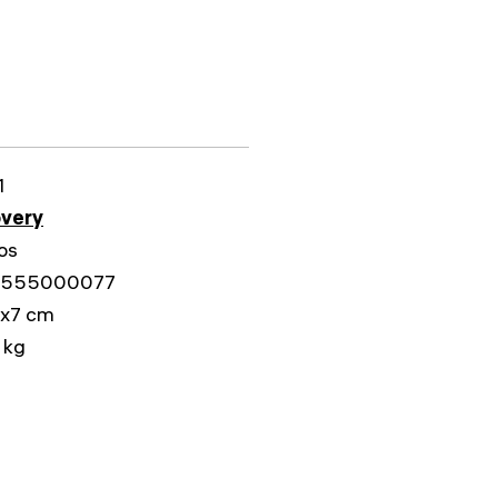
1
overy
os
555000077
6x7 cm
 kg