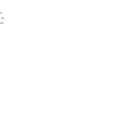
la
los
as.