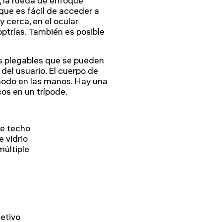
 la rueda de enfoque
 que es fácil de acceder a
y cerca, en el ocular
ioptrías. También es posible
as plegables que se pueden
el usuario. El cuerpo de
ómodo en las manos. Hay una
cos en un trípode.
e techo
 vidrio
múltiple
jetivo