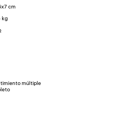
6x7 cm
5 kg
o
timiento múltiple
leto