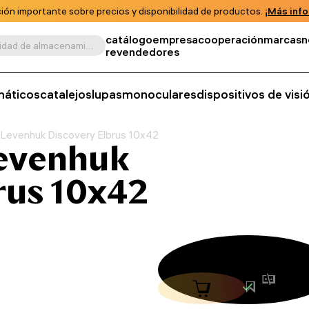
ión importante sobre precios y disponibilidad de productos.
¡Más info
catálogo
empresa
cooperación
marcas
n
Buscar por producto, unidad de almacenamiento, categoría, etc.
revendedores
máticos
catalejos
lupas
monoculares
dispositivos de vis
 Levenhuk Discovery Elbrus 10x42
Levenhuk
rus 10x42