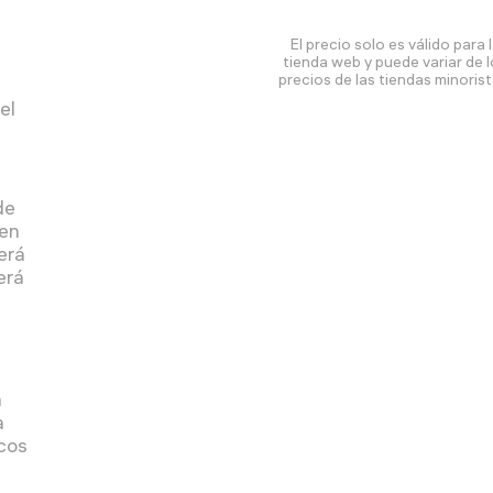
El precio solo es válido para 
tienda web y puede variar de 
precios de las tiendas minorist
a
el
de
gen
erá
erá
á
a
cos