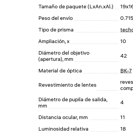
Tamaño de paquete (LxAn.xAl.)
19x1
Peso del envío
0.71
Tipo de prisma
tech
Ampliación, x
10
Diámetro del objetivo
42
(apertura), mm
Material de óptica
BK-7
reves
Revestimiento de lentes
comp
Diámetro de pupila de salida,
4
mm
Distancia ocular, mm
11
Luminosidad relativa
18