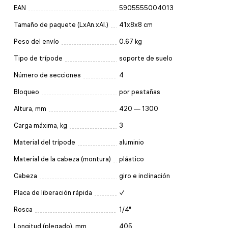
EAN
5905555004013
Tamaño de paquete (LxAn.xAl.)
41x8x8 cm
Peso del envío
0.67 kg
Tipo de trípode
soporte de suelo
Número de secciones
4
Bloqueo
por pestañas
Altura, mm
420 — 1300
Carga máxima, kg
3
Material del trípode
aluminio
Material de la cabeza (montura)
plástico
Cabeza
giro e inclinación
Placa de liberación rápida
✓
Rosca
1/4"
Longitud (plegado), mm
405