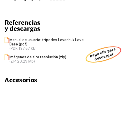
Referencias
y descargas
Manual de usuario: trípodes Levenhuk Level
Base (pdf)
(PDF, 197.57 Kb)
haga clic para
descargar
Imágenes de alta resolución (zip)
(ZIP, 20.29 Mb)
Accesorios