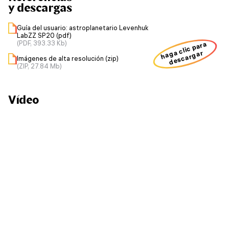
y descargas
Guía del usuario: astroplanetario Levenhuk
LabZZ SP20 (pdf)
(PDF, 393.33 Kb)
haga clic para
descargar
Imágenes de alta resolución (zip)
(ZIP, 27.84 Mb)
Vídeo