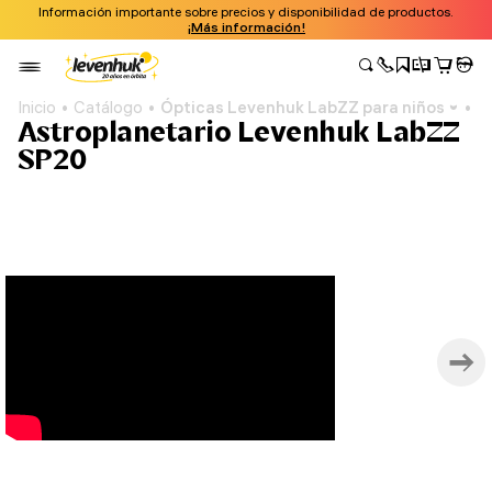
Información importante sobre precios y disponibilidad de productos.
¡Más información!
Inicio
Catálogo
Ópticas Levenhuk LabZZ para niños
A
Astroplanetario Levenhuk LabZZ
SP20