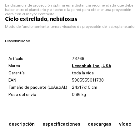
La distancia de proyección óptima es la distancia recomendada que debe
haber entre el planetario y el techo o la pared para obtener una proyección
clara con el mayor contraste
Cielo estrellado, nebulosas
Modo de funcionamiento: temas visuales de proyección del astroplanetario
Disponibilidad
Artículo
78768
Marca
Levenhuk, Inc., USA
Garantía
toda la vida
EAN
5905555011738
Tamaño de paquete (LxAn.xAl.)
24x17x10 cm
Peso del envío
0.86 kg
descripción
especificaciones
descargas
vídeo