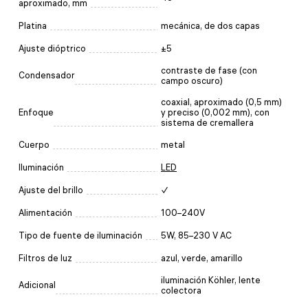
aproximado, mm
Platina
mecánica, de dos capas
Ajuste dióptrico
±5
contraste de fase (con
Condensador
campo oscuro)
coaxial, aproximado (0,5 mm)
Enfoque
y preciso (0,002 mm), con
sistema de cremallera
Cuerpo
metal
Iluminación
LED
Ajuste del brillo
✓
Alimentación
100–240V
Tipo de fuente de iluminación
5W, 85–230 V AC
Filtros de luz
azul, verde, amarillo
iluminación Köhler, lente
Adicional
colectora