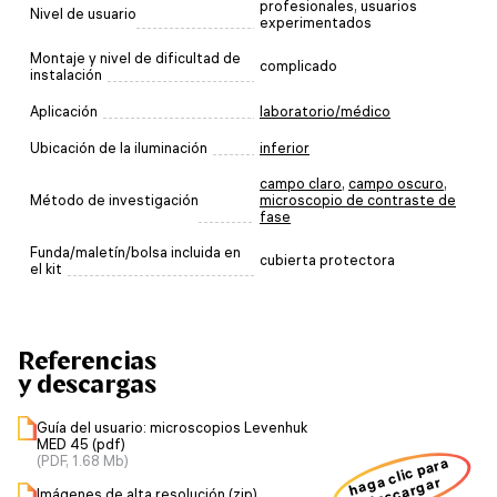
profesionales, usuarios
Nivel de usuario
experimentados
Montaje y nivel de dificultad de
complicado
instalación
Aplicación
laboratorio/médico
Ubicación de la iluminación
inferior
campo claro
,
campo oscuro
,
Método de investigación
microscopio de contraste de
fase
Funda/maletín/bolsa incluida en
cubierta protectora
el kit
Referencias
y descargas
Guía del usuario: microscopios Levenhuk
MED 45 (pdf)
(PDF, 1.68 Mb)
haga clic para
descargar
Imágenes de alta resolución (zip)