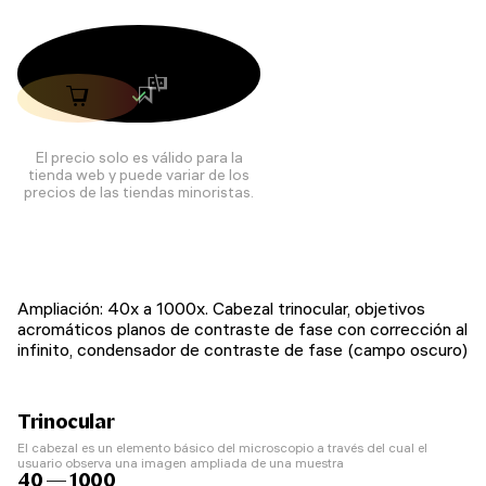
El precio solo es válido para la
tienda web y puede variar de los
precios de las tiendas minoristas.
Ampliación: 40x a 1000x. Cabezal trinocular, objetivos
acromáticos planos de contraste de fase con corrección al
infinito, condensador de contraste de fase (campo oscuro)
Trinocular
El cabezal es un elemento básico del microscopio a través del cual el
usuario observa una imagen ampliada de una muestra
40 — 1000