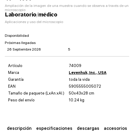
Ampliación de la imagen de una muestra cuando se observa a través de un
microscopio
Laboratorio/médico
Aplicaciones y uso del microscopio
Disponibilidad
Próximas llegadas
26 Septiembre 2026
5
Artículo
74009
Marca
Levenhuk, Inc., USA
Garantía
toda la vida
EAN
5905555005072
Tamaño de paquete (LxAn.xAl.)
50x43x28 cm
Peso del envío
10.24 kg
descripción
especificaciones
descargas
accesorios