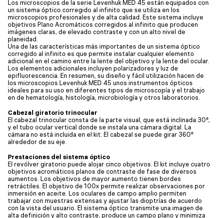
Los microscopios de la serie Levenhuk MED 45 están equipados con
un sistema óptico corregido al infinito que se utiliza en los
microscopios profesionales y de alta calidad. Este sistema incluye
objetivos Plano Acromáticos corregidos al infinito que producen
imágenes claras, de elevado contraste y con un alto nivel de
planeidad.
Una de las características más importantes de un sistema óptico
corregido al infinito es que permite instalar cualquier elemento
adicional en el camino entre la lente del objetivo y la lente del ocular.
Los elementos adicionales incluyen polarizadores y luz de
epifluorescencia. En resumen, su diseño y fácil utilización hacen de
los microscopios Levenhuk MED 45 unos instrumentos ópticos
ideales para su uso en diferentes tipos de microscopía y el trabajo
en de hematología, histología, microbiología y otros laboratorios.
Cabezal giratorio trinocular
El cabezal trinocular consta de la parte visual, que está inclinada 30°,
y el tubo ocular vertical donde se instala una cámara digital. La
cámara no está incluida en el kit. El cabezal se puede girar 360°
alrededor de su eje.
Prestaciones del sistema óptico
El revólver giratorio puede alojar cinco objetivos. El kit incluye cuatro
objetivos acromáticos planos de contraste de fase de diversos
aumentos. Los objetivos de mayor aumento tienen bordes
retráctiles. El objetivo de 100x permite realizar observaciones por
inmersión en aceite. Los oculares de campo amplio permiten
trabajar con muestras extensas y ajustar las dioptrías de acuerdo
con la vista del usuario. El sistema óptico transmite una imagen de
alta definición y alto contraste, produce un campo plano y minimiza