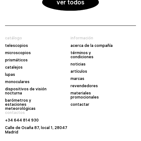
ver todos
catálogo
información
telescopios
acerca de la compañía
microscopios
términos y
condiciones
prismáticos
noticias
catalejos
artículos
lupas
marcas
monoculares
revendedores
dispositivos de visión
nocturna
materiales
promocionales
barómetros y
estaciones
contactar
meteorológicas
contactos
+34 644 814 930
Calle de Ocaña 87, local 1, 28047
Madrid