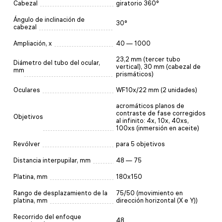
Cabezal
giratorio 360°
Ángulo de inclinación de
30°
cabezal
Ampliación, x
40 — 1000
23,2 mm (tercer tubo
Diámetro del tubo del ocular,
vertical), 30 mm (cabezal de
mm
prismáticos)
Oculares
WF10x/22 mm (2 unidades)
acromáticos planos de
contraste de fase corregidos
Objetivos
al infinito: 4x, 10x, 40xs,
100xs (inmersión en aceite)
Revólver
para 5 objetivos
Distancia interpupilar, mm
48 — 75
Platina, mm
180x150
Rango de desplazamiento de la
75/50 (movimiento en
platina, mm
dirección horizontal (X e Y))
Recorrido del enfoque
48