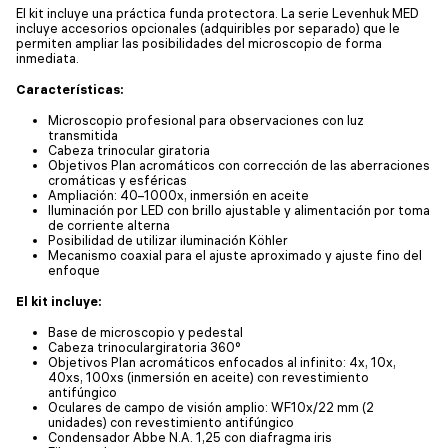
El kit incluye una práctica funda protectora. La serie Levenhuk MED
incluye accesorios opcionales (adquiribles por separado) que le
permiten ampliar las posibilidades del microscopio de forma
inmediata.
Características:
Microscopio profesional para observaciones con luz
transmitida
Cabeza trinocular giratoria
Objetivos Plan acromáticos con corrección de las aberraciones
cromáticas y esféricas
Ampliación: 40–1000x, inmersión en aceite
Iluminación por LED con brillo ajustable y alimentación por toma
de corriente alterna
Posibilidad de utilizar iluminación Köhler
Mecanismo coaxial para el ajuste aproximado y ajuste fino del
enfoque
El kit incluye:
Base de microscopio y pedestal
Cabeza trinoculargiratoria 360°
Objetivos Plan acromáticos enfocados al infinito: 4x, 10x,
40xs, 100xs (inmersión en aceite) con revestimiento
antifúngico
Oculares de campo de visión amplio: WF10x/22 mm (2
unidades) con revestimiento antifúngico
Condensador Abbe N.A. 1,25 con diafragma iris