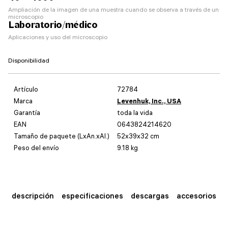
Ampliación de la imagen de una muestra cuando se observa a través de un
microscopio
Laboratorio/médico
Aplicaciones y uso del microscopio
Disponibilidad
Artículo
72784
Marca
Levenhuk, Inc., USA
Garantía
toda la vida
EAN
0643824214620
Tamaño de paquete (LxAn.xAl.)
52x39x32 cm
Peso del envío
9.18 kg
descripción
especificaciones
descargas
accesorios