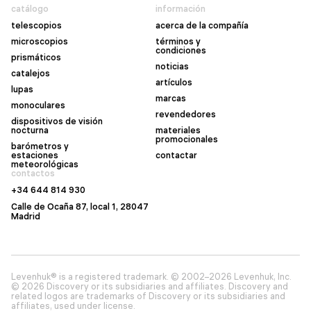
catálogo
información
telescopios
acerca de la compañía
microscopios
términos y
condiciones
prismáticos
noticias
catalejos
artículos
lupas
marcas
monoculares
revendedores
dispositivos de visión
nocturna
materiales
promocionales
barómetros y
estaciones
contactar
meteorológicas
contactos
+34 644 814 930
Calle de Ocaña 87, local 1, 28047
Madrid
Levenhuk® is a registered trademark. © 2002–2026 Levenhuk, Inc.
© 2026 Discovery or its subsidiaries and affiliates. Discovery and
related logos are trademarks of Discovery or its subsidiaries and
affiliates, used under license.