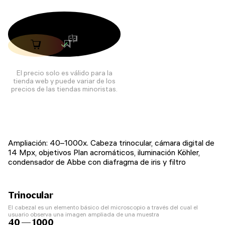
El precio solo es válido para la
tienda web y puede variar de los
precios de las tiendas minoristas.
Ampliación: 40–1000x. Cabeza trinocular, cámara digital de
14 Mpx, objetivos Plan acromáticos, iluminación Köhler,
condensador de Abbe con diafragma de iris y filtro
Trinocular
El cabezal es un elemento básico del microscopio a través del cual el
usuario observa una imagen ampliada de una muestra
40 — 1000