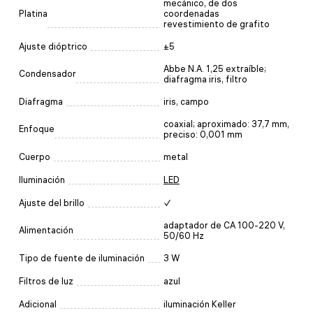
mecánico, de dos
Platina
coordenadas
revestimiento de grafito
Ajuste dióptrico
±5
Abbe N.A. 1,25 extraíble;
Condensador
diafragma iris, filtro
Diafragma
iris, campo
coaxial; aproximado: 37,7 mm,
Enfoque
preciso: 0,001 mm
Cuerpo
metal
Iluminación
LED
Ajuste del brillo
✓
adaptador de CA 100-220 V,
Alimentación
50/60 Hz
Tipo de fuente de iluminación
3 W
Filtros de luz
azul
Adicional
iluminación Keller