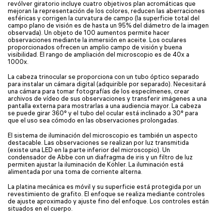
revólver giratorio incluye cuatro objetivos plan acromáticas que
mejoran la representación de los colores, reducen las aberraciones
esféricas y corrigen la curvatura de campo (la superficie total del
campo plano de visión es de hasta un 95% del diámetro de la imagen
observada). Un objeto de 100 aumentos permite hacer
observaciones mediante la inmersión en aceite. Los oculares
proporcionados ofrecen un amplio campo de visión y buena
visibilidad. El rango de ampliación del microscopio es de 40x a
1000x.
La cabeza trinocular se proporciona con un tubo óptico separado
para instalar un cámara digital (adquirible por separado). Necesitará
una cámara para tomar fotografías de los especímenes, crear
archivos de vídeo de sus observaciones y transferir imágenes a una
pantalla externa para mostrarlas a una audiencia mayor. La cabeza
se puede girar 360° y el tubo del ocular está inclinado a 30° para
que el uso sea cómodo en las observaciones prolongadas.
El sistema de iluminación del microscopio es también un aspecto
destacable. Las observaciones se realizan por luz transmitida
(existe una LED en la parte inferior del microscopio). Un
condensador de Abbe con un diafragma de iris y un filtro de luz
permiten ajustar la iluminación de Köhler. La iluminación está
alimentada por una toma de corriente alterna.
La platina mecánica es móvil y su superficie está protegida por un
revestimiento de grafito. El enfoque se realiza mediante controles
de ajuste aproximado y ajuste fino del enfoque. Los controles están
situados en el cuerpo.