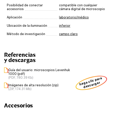
Posibilidad de conectar
compatible con cualquier
accesorios
cámara digital de microscopio
Aplicación
laboratorio/médico
Ubicación de la iluminación
inferior
Método de investigación
campo claro
Referencias
y descargas
Guía del usuario: microscopios Levenhuk
1000 (pdf)
(PDF, 780.39 Kb)
haga clic para
descargar
Imágenes de alta resolución (zip)
(ZIP, 174.31 Mb)
Accesorios