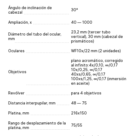
Ángulo de inclinación de
30°
cabezal
Ampliación, x
40 — 1000
23,2 mm (tercer tubo
Diámetro del tubo del ocular,
vertical), 30 mm (cabezal de
mm
prismáticos)
Oculares
WF10x/22 mm (2 unidades)
plano acromático, corregido
al infinito:4x/0,10, ∞/0,17
10x/0,25, ∞/0,17
Objetivos
40xs/0,65, ∞/0,17
100xs/1,25, ∞/0,17 (inmersión
en aceite)
Revólver
para 4 objetivos
Distancia interpupilar, mm
48 — 75
Platina, mm
216х150
Rango de desplazamiento de la
75/55
platina, mm