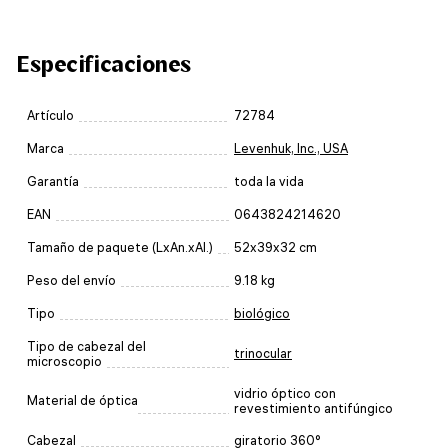
Especificaciones
Artículo
72784
Marca
Levenhuk, Inc., USA
Garantía
toda la vida
EAN
0643824214620
Tamaño de paquete (LxAn.xAl.)
52x39x32 cm
Peso del envío
9.18 kg
Tipo
biológico
Tipo de cabezal del
trinocular
microscopio
vidrio óptico con
Material de óptica
revestimiento antifúngico
Cabezal
giratorio 360°