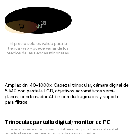
El precio solo es válido para la
tienda web y puede variar de los
precios de las tiendas minoristas.
Ampliación: 40–1000x. Cabezal trinocular, cámara digital de
5 MP con pantalla LCD, objetivos acromáticos semi-
planos, condensador Abbe con diafragma iris y soporte
para filtros
Trinocular, pantalla digital/monitor de PC
El cabezal es un elemento básico del microscopio a través del cual el
usuario observa una imagen ampliada de una muestra