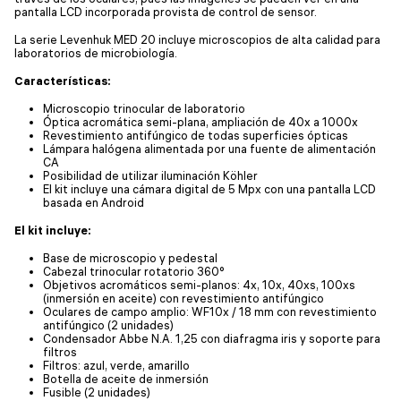
pantalla LCD incorporada provista de control de sensor.
La serie Levenhuk MED 20 incluye microscopios de alta calidad para
laboratorios de microbiología.
Características:
Microscopio trinocular de laboratorio
Óptica acromática semi-plana, ampliación de 40x a 1000x
Revestimiento antifúngico de todas superficies ópticas
Lámpara halógena alimentada por una fuente de alimentación
CA
Posibilidad de utilizar iluminación Köhler
El kit incluye una cámara digital de 5 Mpx con una pantalla LCD
basada en Android
El kit incluye:
Base de microscopio y pedestal
Cabezal trinocular rotatorio 360°
Objetivos acromáticos semi-planos: 4x, 10x, 40xs, 100xs
(inmersión en aceite) con revestimiento antifúngico
Oculares de campo amplio: WF10x / 18 mm con revestimiento
antifúngico (2 unidades)
Condensador Abbe N.A. 1,25 con diafragma iris y soporte para
filtros
Filtros: azul, verde, amarillo
Botella de aceite de inmersión
Fusible (2 unidades)