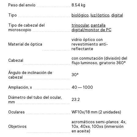
Peso del envío
8.54 kg
Tipo
biológico
,
luz/óptico
,
digital
Tipo de cabezal del
trinocular
,
pantalla
microscopio
digital/monitor de PC
vidrio óptico con
Material de óptica
revestimiento anti-
reflectante
con conmutación (división) del
Cabezal
flujo luminoso, giratorio 360°
Ángulo de inclinación de
30°
cabezal
Ampliación, x
40 — 1000
Diámetro del tubo del ocular,
23.2
mm
Oculares
WF10x/18 mm (2 unidades)
acromáticos semi-planos: 4x,
Objetivos
10x, 40xs, 100xs (inmersión
en aceite)