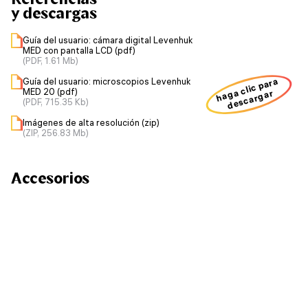
y descargas
Guía del usuario: cámara digital Levenhuk
MED con pantalla LCD (pdf)
(PDF, 1.61 Mb)
haga clic para
Guía del usuario: microscopios Levenhuk
MED 20 (pdf)
descargar
(PDF, 715.35 Kb)
Imágenes de alta resolución (zip)
(ZIP, 256.83 Mb)
Accesorios