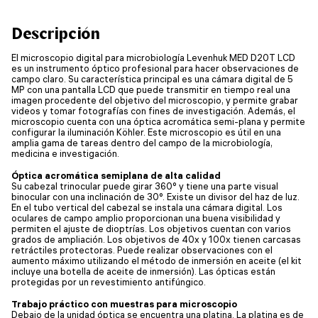
Descripción
El microscopio digital para microbiología Levenhuk MED D20T LCD
es un instrumento óptico profesional para hacer observaciones de
campo claro. Su característica principal es una cámara digital de 5
MP con una pantalla LCD que puede transmitir en tiempo real una
imagen procedente del objetivo del microscopio, y permite grabar
videos y tomar fotografías con fines de investigación. Además, el
microscopio cuenta con una óptica acromática semi-plana y permite
configurar la iluminación Köhler. Este microscopio es útil en una
amplia gama de tareas dentro del campo de la microbiología,
medicina e investigación.
Óptica acromática semiplana de alta calidad
Su cabezal trinocular puede girar 360° y tiene una parte visual
binocular con una inclinación de 30°. Existe un divisor del haz de luz.
En el tubo vertical del cabezal se instala una cámara digital. Los
oculares de campo amplio proporcionan una buena visibilidad y
permiten el ajuste de dioptrías. Los objetivos cuentan con varios
grados de ampliación. Los objetivos de 40x y 100x tienen carcasas
retráctiles protectoras. Puede realizar observaciones con el
aumento máximo utilizando el método de inmersión en aceite (el kit
incluye una botella de aceite de inmersión). Las ópticas están
protegidas por un revestimiento antifúngico.
Trabajo práctico con muestras para microscopio
Debajo de la unidad óptica se encuentra una platina. La platina es de