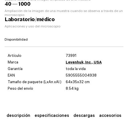
40 — 1000
Ampliación de la imagen de una muestra cuando se observa a través de un
microscopio
Laboratorio/médico
Aplicaciones y uso del microscopio
Disponibilidad
Artículo
73991
Marca
Levenhuk, Inc., USA
Garantía
toda la vida
EAN
5905555004938
Tamaño de paquete (LxAn.xAl.)
64x35x32 cm
Peso del envío
8.54 kg
descripción
especificaciones
descargas
accesorios