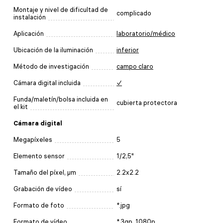
Montaje y nivel de dificultad de
complicado
instalación
Aplicación
laboratorio/médico
Ubicación de la iluminación
inferior
Método de investigación
campo claro
Cámara digital incluida
✓
Funda/maletín/bolsa incluida en
cubierta protectora
el kit
Cámara digital
Megapíxeles
5
Elemento sensor
1/2,5"
Tamaño del píxel, µm
2.2x2.2
Grabación de vídeo
sí
Formato de foto
*.jpg
Formato de vídeo
*.3gp, 1080p