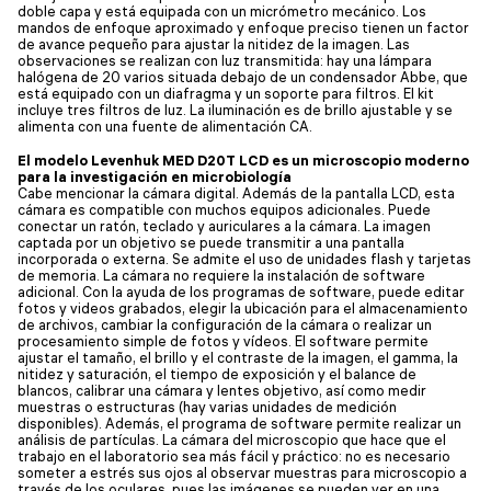
doble capa y está equipada con un micrómetro mecánico. Los
mandos de enfoque aproximado y enfoque preciso tienen un factor
de avance pequeño para ajustar la nitidez de la imagen. Las
observaciones se realizan con luz transmitida: hay una lámpara
halógena de 20 varios situada debajo de un condensador Abbe, que
está equipado con un diafragma y un soporte para filtros. El kit
incluye tres filtros de luz. La iluminación es de brillo ajustable y se
alimenta con una fuente de alimentación CA.
El modelo Levenhuk MED D20T LCD es un microscopio moderno
para la investigación en microbiología
Cabe mencionar la cámara digital. Además de la pantalla LCD, esta
cámara es compatible con muchos equipos adicionales. Puede
conectar un ratón, teclado y auriculares a la cámara. La imagen
captada por un objetivo se puede transmitir a una pantalla
incorporada o externa. Se admite el uso de unidades flash y tarjetas
de memoria. La cámara no requiere la instalación de software
adicional. Con la ayuda de los programas de software, puede editar
fotos y videos grabados, elegir la ubicación para el almacenamiento
de archivos, cambiar la configuración de la cámara o realizar un
procesamiento simple de fotos y vídeos. El software permite
ajustar el tamaño, el brillo y el contraste de la imagen, el gamma, la
nitidez y saturación, el tiempo de exposición y el balance de
blancos, calibrar una cámara y lentes objetivo, así como medir
muestras o estructuras (hay varias unidades de medición
disponibles). Además, el programa de software permite realizar un
análisis de partículas. La cámara del microscopio que hace que el
trabajo en el laboratorio sea más fácil y práctico: no es necesario
someter a estrés sus ojos al observar muestras para microscopio a
través de los oculares, pues las imágenes se pueden ver en una