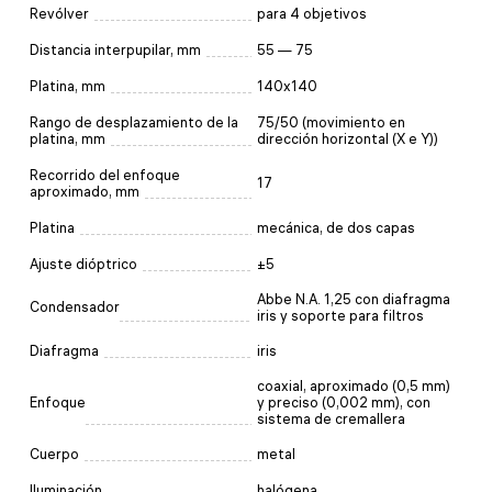
Revólver
para 4 objetivos
Distancia interpupilar, mm
55 — 75
Platina, mm
140x140
Rango de desplazamiento de la
75/50 (movimiento en
platina, mm
dirección horizontal (X e Y))
Recorrido del enfoque
17
aproximado, mm
Platina
mecánica, de dos capas
Ajuste dióptrico
±5
Abbe N.A. 1,25 con diafragma
Condensador
iris y soporte para filtros
Diafragma
iris
coaxial, aproximado (0,5 mm)
Enfoque
y preciso (0,002 mm), con
sistema de cremallera
Cuerpo
metal
Iluminación
halógena