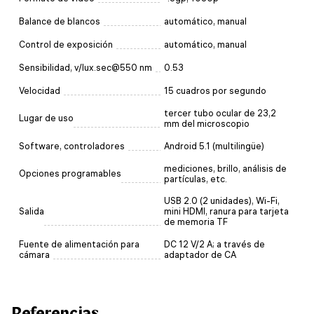
Balance de blancos
automático, manual
Control de exposición
automático, manual
Sensibilidad, v/lux.sec@550 nm
0.53
Velocidad
15 cuadros por segundo
tercer tubo ocular de 23,2
Lugar de uso
mm del microscopio
Software, controladores
Android 5.1 (multilingüe)
mediciones, brillo, análisis de
Opciones programables
partículas, etc.
USB 2.0 (2 unidades), Wi-Fi,
Salida
mini HDMI, ranura para tarjeta
de memoria TF
Fuente de alimentación para
DC 12 V/2 A; a través de
cámara
adaptador de CA
Referencias