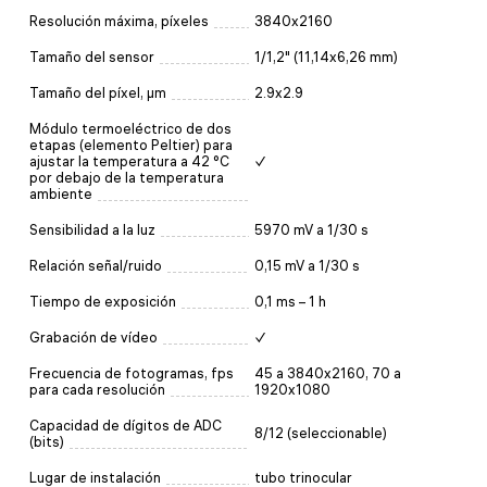
Resolución máxima, píxeles
3840x2160
Tamaño del sensor
1/1,2" (11,14x6,26 mm)
Tamaño del píxel, µm
2.9x2.9
Módulo termoeléctrico de dos
etapas (elemento Peltier) para
ajustar la temperatura a 42 °C
✓
por debajo de la temperatura
ambiente
Sensibilidad a la luz
5970 mV a 1/30 s
Relación señal/ruido
0,15 mV a 1/30 s
Tiempo de exposición
0,1 ms – 1 h
Grabación de vídeo
✓
Frecuencia de fotogramas, fps
45 a 3840x2160, 70 a
para cada resolución
1920x1080
Capacidad de dígitos de ADC
8/12 (seleccionable)
(bits)
Lugar de instalación
tubo trinocular