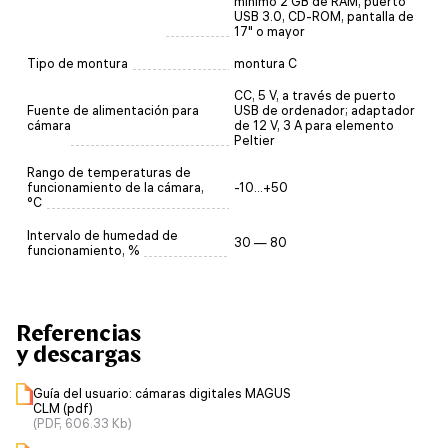
mínimo 2 GB de RAM, puerto
USB 3.0, CD-ROM, pantalla de
17" o mayor
Tipo de montura
montura C
CC, 5 V, a través de puerto
Fuente de alimentación para
USB de ordenador; adaptador
cámara
de 12 V, 3 A para elemento
Peltier
Rango de temperaturas de
funcionamiento de la cámara,
-10...+50
°C
Intervalo de humedad de
30 — 80
funcionamiento, %
Referencias
y descargas
Guía del usuario: cámaras digitales MAGUS
CLM (pdf)
(PDF, 606.33 Kb)