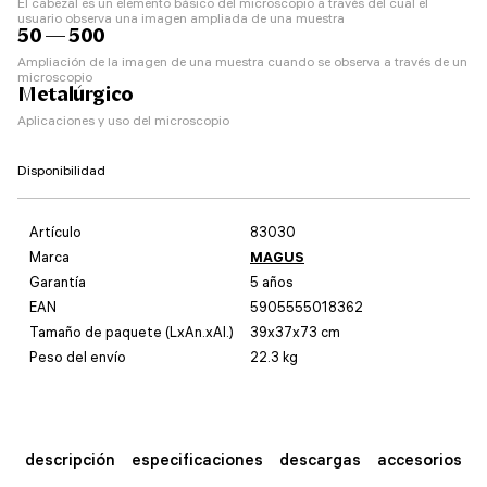
El cabezal es un elemento básico del microscopio a través del cual el
usuario observa una imagen ampliada de una muestra
50 — 500
Ampliación de la imagen de una muestra cuando se observa a través de un
microscopio
Metalúrgico
Aplicaciones y uso del microscopio
Disponibilidad
Artículo
83030
Marca
MAGUS
Garantía
5 años
EAN
5905555018362
Tamaño de paquete (LxAn.xAl.)
39x37x73 cm
Peso del envío
22.3 kg
descripción
especificaciones
descargas
accesorios