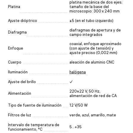
platina mecánica de dos ejes;
Platina
tamaño de la base del
microscopio: 300 x 240 mm
Ajuste dióptrico
±5 (en el tubo izquierdo)
diafragmas de apertura y de
Diafragma
campo integrados
coaxial, enfoque aproximado
Enfoque
(con ajuste de tensión) y
ajuste preciso (0,002 mm)
Cuerpo
aleación de aluminio CNC
Iluminación
halógena
Ajuste del brillo
✓
220±22 V, 50 Hz,
Alimentación
alimentación de red de CA
Tipo de fuente de iluminación
12 V/50 W
Filtros de luz
verde, azul, amarillo, mate
Intervalo de temperatura de
5...+35
funcionamiento, °C