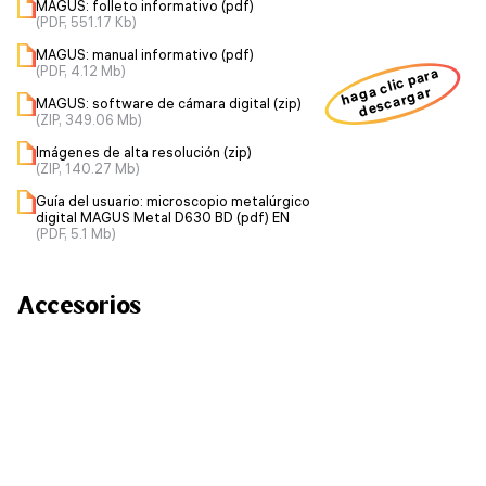
MAGUS: folleto informativo (pdf)
(PDF, 551.17 Kb)
MAGUS: manual informativo (pdf)
(PDF, 4.12 Mb)
haga clic para
descargar
MAGUS: software de cámara digital (zip)
(ZIP, 349.06 Mb)
Imágenes de alta resolución (zip)
(ZIP, 140.27 Mb)
Guía del usuario: microscopio metalúrgico
digital MAGUS Metal D630 BD (pdf) EN
(PDF, 5.1 Mb)
Accesorios