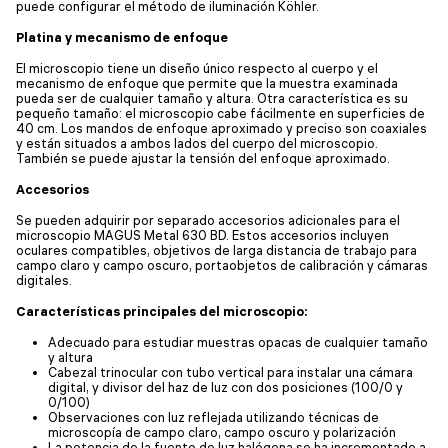
puede configurar el método de iluminación Köhler.
Platina y mecanismo de enfoque
El microscopio tiene un diseño único respecto al cuerpo y el
mecanismo de enfoque que permite que la muestra examinada
pueda ser de cualquier tamaño y altura. Otra característica es su
pequeño tamaño: el microscopio cabe fácilmente en superficies de
40 cm. Los mandos de enfoque aproximado y preciso son coaxiales
y están situados a ambos lados del cuerpo del microscopio.
También se puede ajustar la tensión del enfoque aproximado.
Accesorios
Se pueden adquirir por separado accesorios adicionales para el
microscopio MAGUS Metal 630 BD. Estos accesorios incluyen
oculares compatibles, objetivos de larga distancia de trabajo para
campo claro y campo oscuro, portaobjetos de calibración y cámaras
digitales.
Características principales del microscopio:
Adecuado para estudiar muestras opacas de cualquier tamaño
y altura
Cabezal trinocular con tubo vertical para instalar una cámara
digital, y divisor del haz de luz con dos posiciones (100/0 y
0/100)
Observaciones con luz reflejada utilizando técnicas de
microscopía de campo claro, campo oscuro y polarización
La potencia de la fuente de luz halógena se ha incrementado a