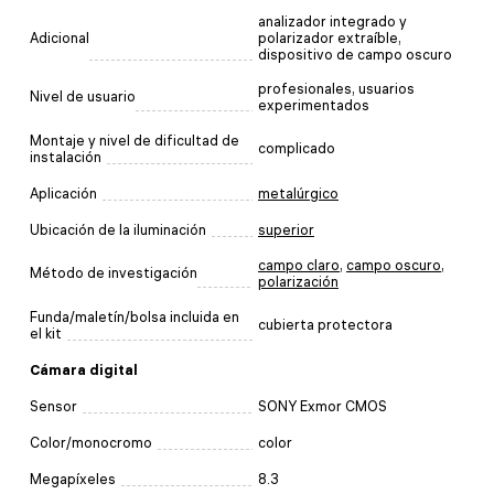
analizador integrado y
Adicional
polarizador extraíble,
dispositivo de campo oscuro
profesionales, usuarios
Nivel de usuario
experimentados
Montaje y nivel de dificultad de
complicado
instalación
Aplicación
metalúrgico
Ubicación de la iluminación
superior
campo claro
,
campo oscuro
,
Método de investigación
polarización
Funda/maletín/bolsa incluida en
cubierta protectora
el kit
Cámara digital
Sensor
SONY Exmor CMOS
Color/monocromo
color
Megapíxeles
8.3