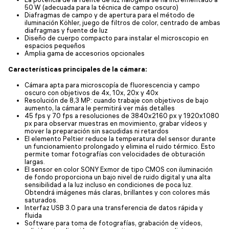
50 W (adecuada para la técnica de campo oscuro)
Diafragmas de campo y de apertura para el método de
iluminación Köhler, juego de filtros de color, centrado de ambas
diafragmas y fuente de luz
Diseño de cuerpo compacto para instalar el microscopio en
espacios pequeños
Amplia gama de accesorios opcionales
Características principales de la cámara:
Cámara apta para microscopía de fluorescencia y campo
oscuro con objetivos de 4x, 10x, 20x y 40x
Resolución de 8,3 MP: cuando trabaje con objetivos de bajo
aumento, la cámara le permitirá ver más detalles
45 fps y 70 fps a resoluciones de 3840x2160 px y 1920x1080
px para observar muestras en movimiento, grabar vídeos y
mover la preparación sin sacudidas ni retardos
El elemento Peltier reduce la temperatura del sensor durante
un funcionamiento prolongado y elimina el ruido térmico. Esto
permite tomar fotografías con velocidades de obturación
largas.
El sensor en color SONY Exmor de tipo CMOS con iluminación
de fondo proporciona un bajo nivel de ruido digital y una alta
sensibilidad a la luz incluso en condiciones de poca luz.
Obtendrá imágenes más claras, brillantes y con colores más
saturados.
Interfaz USB 3.0 para una transferencia de datos rápida y
fluida
Software para toma de fotografías, grabación de vídeos,