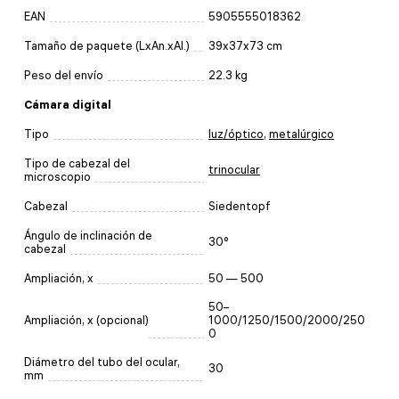
EAN
5905555018362
Tamaño de paquete (LxAn.xAl.)
39x37x73 cm
Peso del envío
22.3 kg
Cámara digital
Tipo
luz/óptico
,
metalúrgico
Tipo de cabezal del
trinocular
microscopio
Cabezal
Siedentopf
Ángulo de inclinación de
30°
cabezal
Ampliación, x
50 — 500
50–
Ampliación, x (opcional)
1000/1250/1500/2000/250
0
Diámetro del tubo del ocular,
30
mm