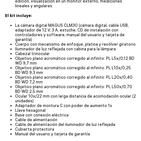
edición, visualización en un monitor externo, mediciones
lineales y angulares
El kit incluye:
La cámara digital MAGUS CLM30 (cámara digital, cable USB,
adaptador de 12 V, 3 A, estuche, CD de instalación con
controladores y software, manual del usuario y tarjeta de
garantía)
Cuerpo con mecanismo de enfoque, platina y revólver giratorio
Iluminador de luz reflejada con cabina para la lámpara
Cabezal trinocular
Objetivo plano acromático corregido al infinito: PL L5x/0,12 BD
WD 9,7 mm
Objetivo plano acromático corregido al infinito: PL L10x/0,25
BD WD 9,3 mm
Objetivo plano acromático corregido al infinito: PL L20x/0,40
BD WD 7,2 mm
Objetivo plano acromático corregido al infinito: PL L50х/0,70
BD WD 2,5 mm
Ocular 10x/22 mm con larga distancia de acomodación ocular (2
unidades)
Adaptador de montura C con poder de aumento 1x
Llave hexagonal
Base con conexión eléctrica
Cable de alimentación
Cable de alimentación del iluminador de luz reflejada
Cubierta protectora
Manual del usuario y tarjeta de garantía