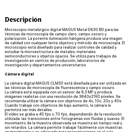
Descripción
Microscopio metalúrgico digital MAGUS Metal D630 BD para las
técnicas de microscopía de campo claro, campo oscuro y
polarización. La potente iluminación halógena produce una imagen
de calidad con cualquier lente objetivo y método de microscopía. El
microscopio está diseñado para realizar controles de calidad y
estudiar la microestructura de metales, materiales
semiconductores y objetos opacos. Se utiliza para trabajos de
investigación en centros de producción, laboratorios de
investigación y departamentos universitarios.
Cámara digital
La cámara digital MAGUS CLM30 está diseñada para ser utilizada en
las técnicas de microscopía de fluorescencia y campo oscuro.
La cámara está equipada con un sensor de 8,3 MP y produce
imágenes realistas con una resolución de 3840x2160 píxeles. Se
recomienda utilizar la cámara con objetivos de 4x, 10x, 20x y 40x.
Cuando trabaje con objetivos de bajo aumento, la cámara le
permitirá ver más detalles.
El vídeo se graba a 45 fps o 70 fps, dependiendo de la resolución
utilizada: las transiciones entre fotogramas son fluidas y suaves. El
movimiento de la muestra observada se muestra en tiempo real y
sin retardos. La cámara permite trabajar fácilmente con muestras
en movimiento y es adecuada para presentaciones en el aula.