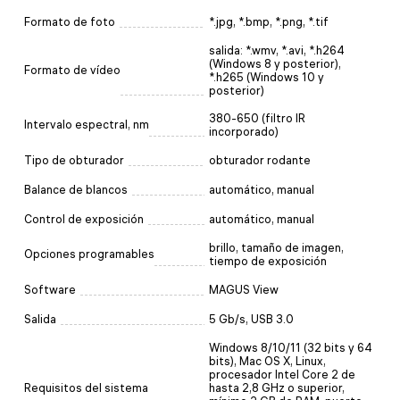
Formato de foto
*.jpg, *.bmp, *.png, *.tif
salida: *.wmv, *.avi, *.h264
(Windows 8 y posterior),
Formato de vídeo
*.h265 (Windows 10 y
posterior)
380-650 (filtro IR
Intervalo espectral, nm
incorporado)
Tipo de obturador
obturador rodante
Balance de blancos
automático, manual
Control de exposición
automático, manual
brillo, tamaño de imagen,
Opciones programables
tiempo de exposición
Software
MAGUS View
Salida
5 Gb/s, USB 3.0
Windows 8/10/11 (32 bits y 64
bits), Mac OS X, Linux,
procesador Intel Core 2 de
Requisitos del sistema
hasta 2,8 GHz o superior,