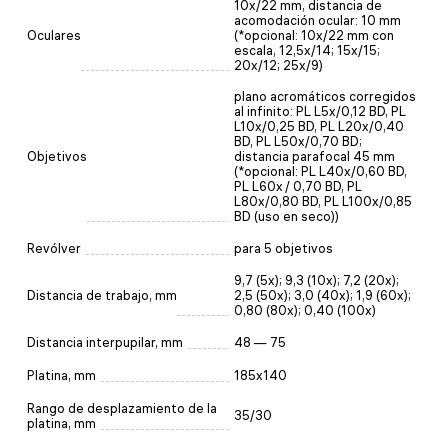
10х/22 mm, distancia de
acomodación ocular: 10 mm
Oculares
(*opcional: 10x/22 mm con
escala, 12,5x/14; 15x/15;
20x/12; 25x/9)
plano acromáticos corregidos
al infinito: PL L5x/0,12 BD, PL
L10x/0,25 BD, PL L20x/0,40
BD, PL L50x/0,70 BD;
Objetivos
distancia parafocal 45 mm
(*opcional: PL L40x/0,60 BD,
PL L60x / 0,70 BD, PL
L80x/0,80 BD, PL L100x/0,85
BD (uso en seco))
Revólver
para 5 objetivos
9,7 (5x); 9,3 (10x); 7,2 (20x);
Distancia de trabajo, mm
2,5 (50x); 3,0 (40x); 1,9 (60x);
0,80 (80x); 0,40 (100x)
Distancia interpupilar, mm
48 — 75
Platina, mm
185x140
Rango de desplazamiento de la
35/30
platina, mm