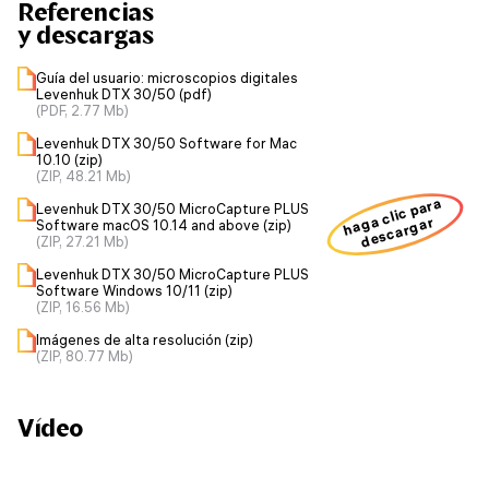
Referencias
y descargas
Guía del usuario: microscopios digitales
Levenhuk DTX 30/50 (pdf)
(PDF, 2.77 Mb)
Levenhuk DTX 30/50 Software for Mac
10.10 (zip)
(ZIP, 48.21 Mb)
haga clic para
Levenhuk DTX 30/50 MicroCapture PLUS
descargar
Software macOS 10.14 and above (zip)
(ZIP, 27.21 Mb)
Levenhuk DTX 30/50 MicroCapture PLUS
Software Windows 10/11 (zip)
(ZIP, 16.56 Mb)
Imágenes de alta resolución (zip)
(ZIP, 80.77 Mb)
Vídeo