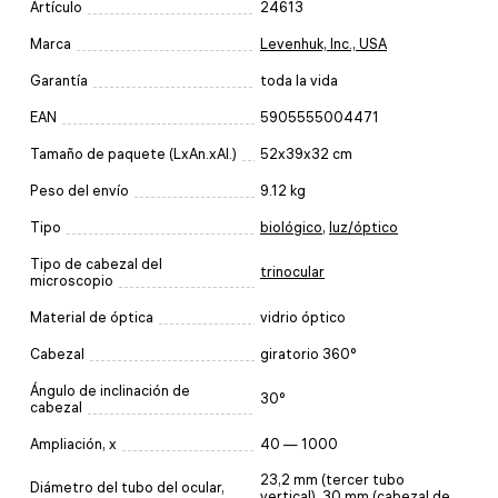
Artículo
24613
Marca
Levenhuk, Inc., USA
Garantía
toda la vida
EAN
5905555004471
Tamaño de paquete (LxAn.xAl.)
52x39x32 cm
Peso del envío
9.12 kg
Tipo
biológico
,
luz/óptico
Tipo de cabezal del
trinocular
microscopio
Material de óptica
vidrio óptico
Cabezal
giratorio 360°
Ángulo de inclinación de
30°
cabezal
Ampliación, x
40 — 1000
23,2 mm (tercer tubo
Diámetro del tubo del ocular,
vertical), 30 mm (cabezal de