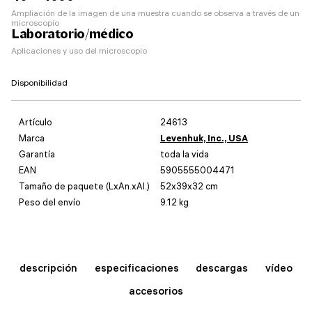
Ampliación de la imagen de una muestra cuando se observa a través de un
microscopio
Laboratorio/médico
Aplicaciones y uso del microscopio
Disponibilidad
Artículo
24613
Marca
Levenhuk, Inc., USA
Garantía
toda la vida
EAN
5905555004471
Tamaño de paquete (LxAn.xAl.)
52x39x32 cm
Peso del envío
9.12 kg
descripción
especificaciones
descargas
vídeo
accesorios