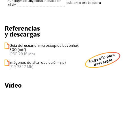
Funda/maletín/bolsa incluida en
cubierta protectora
el kit
Referencias
y descargas
Guía del usuario: microscopios Levenhuk
800 (pdf)
(PDF, 29.16 Mb)
haga clic para
descargar
Imágenes de alta resolución (zip)
(ZIP, 78.17 Mb)
Vídeo