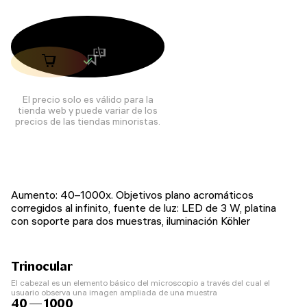
El precio solo es válido para la
tienda web y puede variar de los
precios de las tiendas minoristas.
Aumento: 40–1000x. Objetivos plano acromáticos
corregidos al infinito, fuente de luz: LED de 3 W, platina
con soporte para dos muestras, iluminación Köhler
Trinocular
El cabezal es un elemento básico del microscopio a través del cual el
usuario observa una imagen ampliada de una muestra
40 — 1000