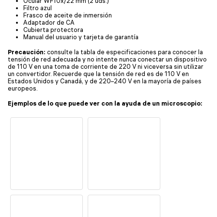
Ocular WF10x/22 mm (2 uds.)
Filtro azul
Frasco de aceite de inmersión
Adaptador de CA
Cubierta protectora
Manual del usuario y tarjeta de garantía
Precaución:
consulte la tabla de especificaciones para conocer la
tensión de red adecuada y no intente nunca conectar un dispositivo
de 110 V en una toma de corriente de 220 V ni viceversa sin utilizar
un convertidor. Recuerde que la tensión de red es de 110 V en
Estados Unidos y Canadá, y de 220–240 V en la mayoría de países
europeos.
Ejemplos de lo que puede ver con la ayuda de un microscopio: