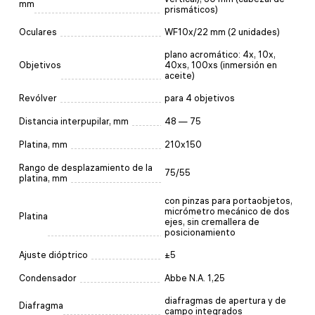
mm
prismáticos)
Oculares
WF10x/22 mm (2 unidades)
plano acromático: 4x, 10x,
Objetivos
40xs, 100xs (inmersión en
aceite)
Revólver
para 4 objetivos
Distancia interpupilar, mm
48 — 75
Platina, mm
210x150
Rango de desplazamiento de la
75/55
platina, mm
con pinzas para portaobjetos,
micrómetro mecánico de dos
Platina
ejes, sin cremallera de
posicionamiento
Ajuste dióptrico
±5
Condensador
Abbe N.A. 1,25
diafragmas de apertura y de
Diafragma
campo integrados