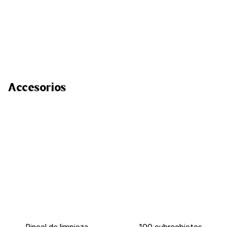
Accesorios
Pincel de limpieza
100 cubreobjetos