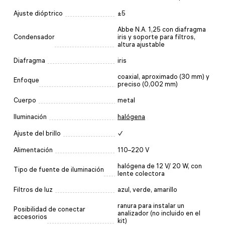
Ajuste dióptrico
±5
Abbe N.A. 1,25 con diafragma
Condensador
iris y soporte para filtros,
altura ajustable
Diafragma
iris
coaxial, aproximado (30 mm) y
Enfoque
preciso (0,002 mm)
Cuerpo
metal
Iluminación
halógena
Ajuste del brillo
✓
Alimentación
110–220 V
halógena de 12 V/ 20 W, con
Tipo de fuente de iluminación
lente colectora
Filtros de luz
azul, verde, amarillo
ranura para instalar un
Posibilidad de conectar
analizador (no incluido en el
accesorios
kit)