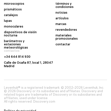
microscopios
términos y
condiciones
prismáticos
noticias
catalejos
artículos
lupas
marcas
monoculares
revendedores
dispositivos de visión
nocturna
materiales
promocionales
barómetros y
estaciones
contactar
meteorológicas
contactos
+34 644 814 930
Calle de Ocaña 87, local 1, 28047
Madrid
Levenhuk® is a registered trademark. © 2002–2026 Levenhuk, Inc.
© 2026 Discovery or its subsidiaries and affiliates. Discovery and
related logos are trademarks of Discovery or its subsidiaries and
affiliates, used under license.
All rights reserved. Discovery.com
Política de privacidad