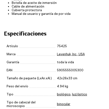
Botella de aceite de inmersión
Cable de alimentación
Cubierta protectora
Manual de usuario y garantía de por vida
Especificaciones
Artículo
75425
Marca
Levenhuk, Inc., USA
Garantía
toda la vida
EAN
5905555005300
Tamaño de paquete (LxAn.xAl.)
42x26x33 cm
Peso del envío
4.94 kg
Tipo
biológico
,
luz/óptico
Tipo de cabezal del
binocular
microscopio