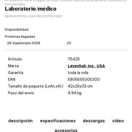
microscopio
Laboratorio/médico
Aplicaciones y uso del microscopio
Disponibilidad
Próximas llegadas
26 Septiembre 2026
20
Artículo
75425
Marca
Levenhuk, Inc., USA
Garantía
toda la vida
EAN
5905555005300
Tamaño de paquete (LxAn.xAl.)
42x26x33 cm
Peso del envío
4.94 kg
descripción
especificaciones
descargas
vídeo
accesorios