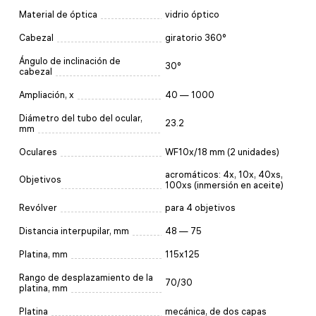
Material de óptica
vidrio óptico
Cabezal
giratorio 360°
Ángulo de inclinación de
30°
cabezal
Ampliación, x
40 — 1000
Diámetro del tubo del ocular,
23.2
mm
Oculares
WF10x/18 mm (2 unidades)
acromáticos: 4x, 10x, 40xs,
Objetivos
100xs (inmersión en aceite)
Revólver
para 4 objetivos
Distancia interpupilar, mm
48 — 75
Platina, mm
115x125
Rango de desplazamiento de la
70/30
platina, mm
Platina
mecánica, de dos capas