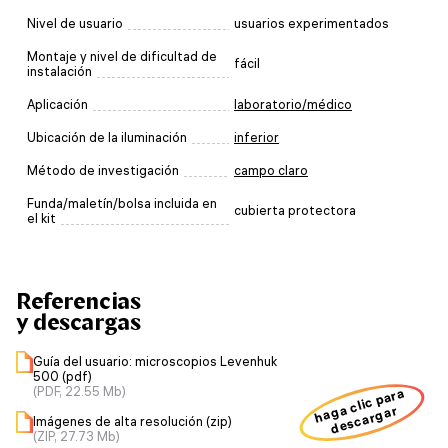
Nivel de usuario
usuarios experimentados
Montaje y nivel de dificultad de
fácil
instalación
Aplicación
laboratorio/médico
Ubicación de la iluminación
inferior
Método de investigación
campo claro
Funda/maletín/bolsa incluida en
cubierta protectora
el kit
Referencias
y descargas
Guía del usuario: microscopios Levenhuk
500 (pdf)
(PDF, 22.55 Mb)
haga clic para
descargar
Imágenes de alta resolución (zip)
(ZIP, 27.73 Mb)