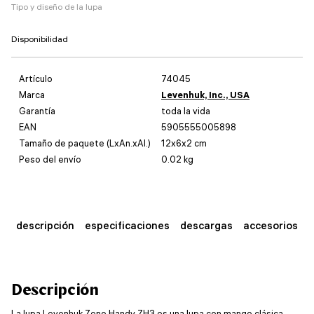
Tipo y diseño de la lupa
Disponibilidad
Artículo
74045
Marca
Levenhuk, Inc., USA
Garantía
toda la vida
EAN
5905555005898
Tamaño de paquete (LxAn.xAl.)
12x6x2 cm
Peso del envío
0.02 kg
descripción
especificaciones
descargas
accesorios
Descripción
La lupa Levenhuk Zeno Handy ZH3 es una lupa con mango clásica