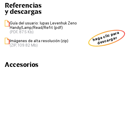
Referencias
y descargas
Guía del usuario: lupas Levenhuk Zeno
Handy/Lamp/Read/Refit (pdf)
(PDF, 87.5 Kb)
haga clic para
descargar
Imágenes de alta resolución (zip)
(ZIP, 109.82 Mb)
Accesorios