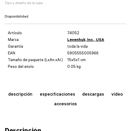
Tipo y diseño de la lupa
Disponibilidad
Artículo
74052
Marca
Levenhuk, Inc., USA
Garantía
toda la vida
EAN
5905555005966
Tamaño de paquete (LxAn.xAl.)
15x5x1 cm
Peso del envío
0.05 kg
descripción
especificaciones
descargas
vídeo
accesorios
Descripción