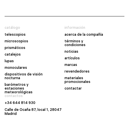
catálogo
información
telescopios
acerca de la compañía
microscopios
términos y
condiciones
prismáticos
noticias
catalejos
artículos
lupas
marcas
monoculares
revendedores
dispositivos de visión
nocturna
materiales
promocionales
barómetros y
estaciones
contactar
meteorológicas
contactos
+34 644 814 930
Calle de Ocaña 87, local 1, 28047
Madrid