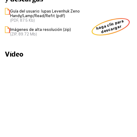
Guía del usuario: lupas Levenhuk Zeno
Handy/Lamp/Read/Refit (pdf)
(PDF, 87.5 Kb)
haga clic para
descargar
Imágenes de alta resolución (zip)
(ZIP, 89.72 Mb)
Vídeo