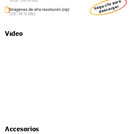
(PDF, 138.19 Kb)
haga clic para
descargar
Imágenes de alta resolución (zip)
(ZIP, 38.15 Mb)
Vídeo
Accesorios