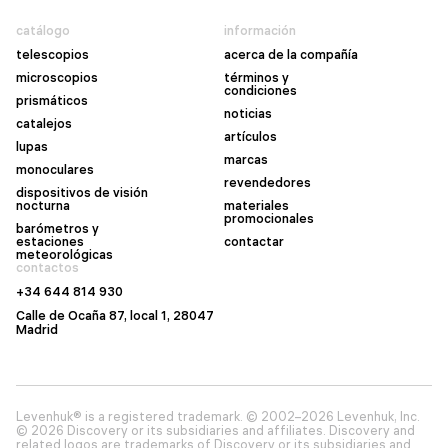
catálogo
información
telescopios
acerca de la compañía
microscopios
términos y
condiciones
prismáticos
noticias
catalejos
artículos
lupas
marcas
monoculares
revendedores
dispositivos de visión
nocturna
materiales
promocionales
barómetros y
estaciones
contactar
meteorológicas
contactos
+34 644 814 930
Calle de Ocaña 87, local 1, 28047
Madrid
Levenhuk® is a registered trademark. © 2002–2026 Levenhuk, Inc.
© 2026 Discovery or its subsidiaries and affiliates. Discovery and
related logos are trademarks of Discovery or its subsidiaries and