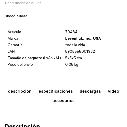
Tipo y diseño de la lupa
Disponibilidad
Artículo
70434
Marca
Levenhuk, Inc., USA
Garantía
toda la vida
EAN
5905555001982
Tamaño de paquete (LxAn.xAl.)
5x5x5 cm
Peso del envío
0.05 kg
descripción
especificaciones
descargas
vídeo
accesorios
Descripción