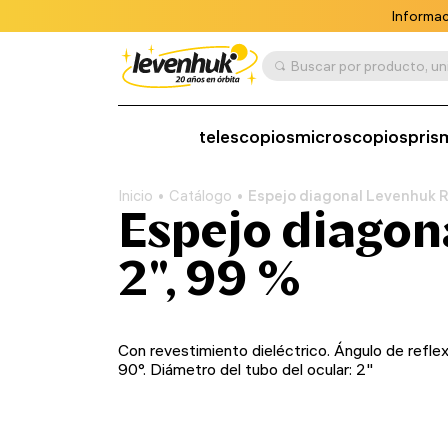
Informac
telescopios
microscopios
pris
Inicio
Catálogo
Espejo diagonal Levenhuk R
Espejo diagon
2", 99 %
Con revestimiento dieléctrico. Ángulo de reflex
90°. Diámetro del tubo del ocular: 2"