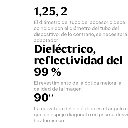
1,25, 2
El diámetro del tubo del accesorio debe
coincidir con el diámetro del tubo del
dispositivo; de lo contrario, se necesitará
adaptador
Dieléctrico,
reflectividad del
99 %
El revestimiento de la óptica mejora la
calidad de la imagen
90°
La curvatura del eje óptico es el ángulo e
que un espejo diagonal o un prisma desví
haz luminoso