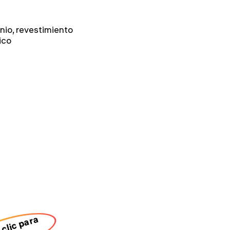
nio, revestimiento
ico
clic para