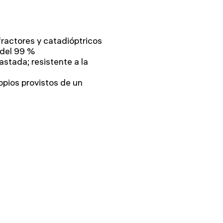
fractores y catadióptricos
 del 99 %
stada; resistente a la
opios provistos de un