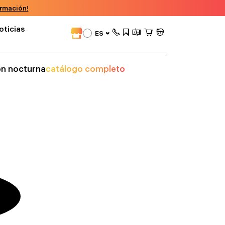
rmación!
oticias
ES
ión nocturna
catálogo completo