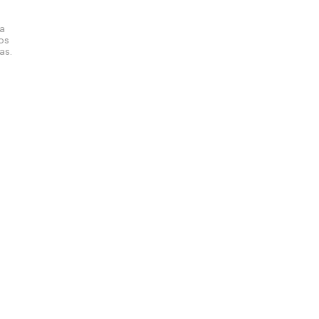
la
los
as.