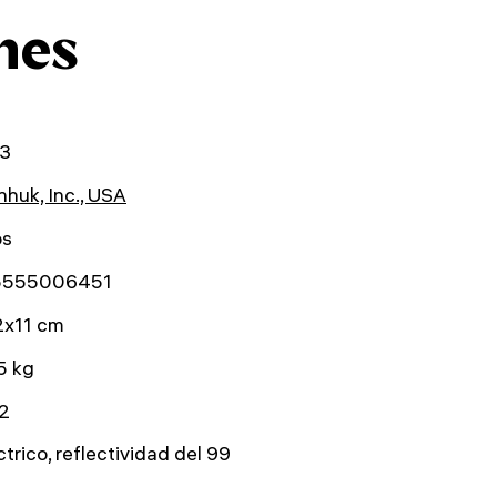
nes
3
huk, Inc., USA
os
5555006451
2x11 cm
5 kg
 2
ctrico, reflectividad del 99