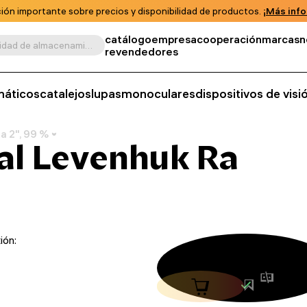
ión importante sobre precios y disponibilidad de productos.
¡Más info
catálogo
empresa
cooperación
marcas
n
Buscar por producto, unidad de almacenamiento, categoría, etc.
revendedores
máticos
catalejos
lupas
monoculares
dispositivos de vis
a 2", 99 %
al Levenhuk Ra
ión: