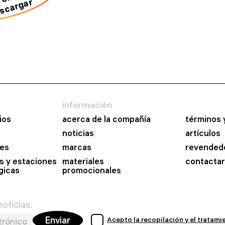
scargar
información
ios
acerca de la compañía
términos 
noticias
artículos
es
marcas
revended
s y estaciones
materiales
contactar
gicas
promocionales
oticias.
Enviar
Acepto la recopilación y el tratam