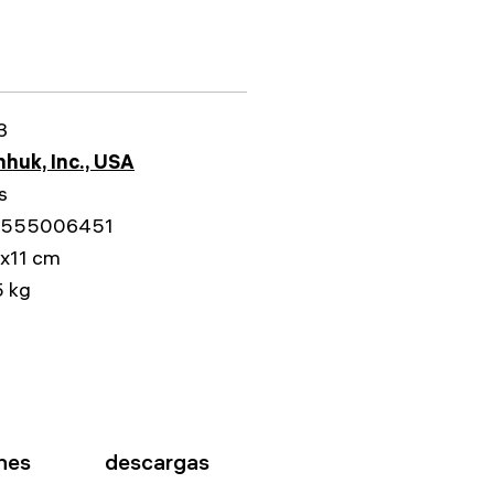
3
huk, Inc., USA
s
555006451
x11 cm
 kg
nes
descargas