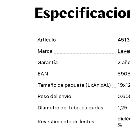
Especificacio
Artículo
4513
Marca
Leven
Garantía
2 añ
EAN
590
Tamaño de paquete (LxAn.xAl.)
19x1
Peso del envío
0.60
Diámetro del tubo, pulgadas
1,25,
dielé
Revestimiento de lentes
%