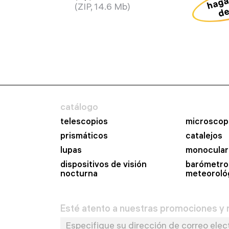
de
(ZIP, 14.6 Mb)
catálogo
telescopios
microscop
prismáticos
catalejos
lupas
monocular
dispositivos de visión
barómetro
nocturna
meteoroló
Esté atento a nuestras promociones y n