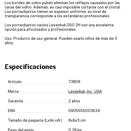
Los bordes de vidrio pulido eliminan los reflejos causados por las
caras del vidrio. Además, es casi imposible cortarse con el cristal.
Los portaobjetos tienen un espesor uniforme; su nivel de
transparencia corresponde a los estándares profesionales.
Los portaobjetos vacíos Levenhuk G50 2H son una excelente
opción para aficionados y profesionales.
Uso: Producto de uso general. Pueden usarlo niños de más de 3
años.
Especificaciones
Artículo
73809
Marca
Levenhuk, Inc., USA
Garantía
2 años
EAN
5905555003634
Tamaño de paquete (LxAn.xAl.)
8x6x3 cm
Peso del envío
0.28 kg