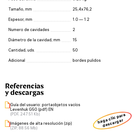
Tamaño, mm
25,4x76,2
Espesor, mm
1.0 — 1.2
Numero de cavidades
2
Diámetro de la cavidad, mm
15
Cantidad, uds.
50
Adicional
bordes pulidos
Referencias
y descargas
Guía del usuario: portaobjetos vacíos
Levenhuk G50 (pdf) EN
(PDF, 247.51 Kb)
haga clic para
descargar
Imágenes de alta resolución (zip)
(ZIP, 88.56 Mb)