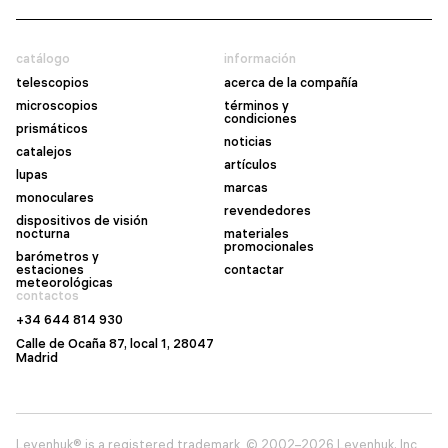
catálogo
información
telescopios
acerca de la compañía
microscopios
términos y
condiciones
prismáticos
noticias
catalejos
artículos
lupas
marcas
monoculares
revendedores
dispositivos de visión
nocturna
materiales
promocionales
barómetros y
estaciones
contactar
meteorológicas
contactos
+34 644 814 930
Calle de Ocaña 87, local 1, 28047
Madrid
Levenhuk® is a registered trademark. © 2002–2026 Levenhuk, Inc.