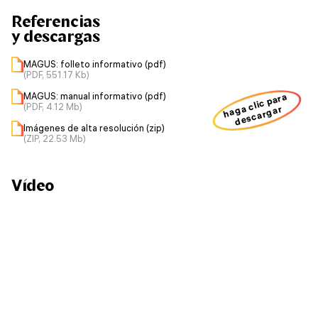
Referencias
y descargas
MAGUS: folleto informativo (pdf)
(PDF, 551.17 Kb)
MAGUS: manual informativo (pdf)
haga clic para
(PDF, 4.12 Mb)
descargar
Imágenes de alta resolución (zip)
(ZIP, 22.53 Mb)
Vídeo