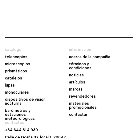
catálogo
información
telescopios
acerca de la compañía
microscopios
términos y
condiciones
prismáticos
noticias
catalejos
artículos
lupas
marcas
monoculares
revendedores
dispositivos de visión
nocturna
materiales
promocionales
barómetros y
estaciones
contactar
meteorológicas
contactos
+34 644 814 930
Calle de Ocaña 87, local 1, 28047